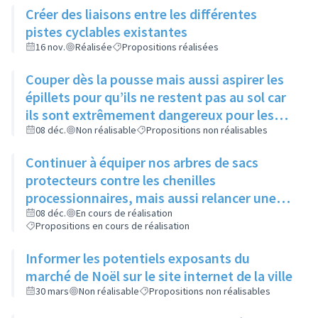
Créer des liaisons entre les différentes
pistes cyclables existantes
16 nov.
Réalisée
Propositions réalisées
Couper dès la pousse mais aussi aspirer les
épillets pour qu’ils ne restent pas au sol car
ils sont extrêmement dangereux pour les
animaux
08 déc.
Non réalisable
Propositions non réalisables
Continuer à équiper nos arbres de sacs
protecteurs contre les chenilles
processionnaires, mais aussi relancer une
communication sur leur utilité, leur
08 déc.
En cours de réalisation
Propositions en cours de réalisation
importance et l’intérêt commun de ne pas y
toucher
Informer les potentiels exposants du
marché de Noël sur le site internet de la ville
30 mars
Non réalisable
Propositions non réalisables