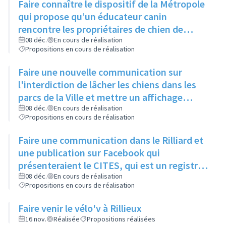
Faire connaître le dispositif de la Métropole
qui propose qu’un éducateur canin
rencontre les propriétaires de chien de
moins d’un an pour leur expliquer les
08 déc.
En cours de réalisation
Propositions en cours de réalisation
principaux signaux, via un article dans le
Rilliard et/ou le Facebook de la ville
Faire une nouvelle communication sur
l'interdiction de lâcher les chiens dans les
parcs de la Ville et mettre un affichage
mentionnant l'arrêté municipal à l'entrée de
08 déc.
En cours de réalisation
Propositions en cours de réalisation
chaque parc
Faire une communication dans le Rilliard et
une publication sur Facebook qui
présenteraient le CITES, qui est un registre
des animaux dangereux ou protégés, et
08 déc.
En cours de réalisation
Propositions en cours de réalisation
donneraient le lien pour y accéder.
Faire venir le vélo'v à Rillieux
16 nov.
Réalisée
Propositions réalisées