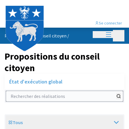
Se connecter
Menu princi
Menu p
Propositions du conseil citoyen
/
Propositions du conseil
citoyen
État d'exécution global
Rechercher des réalisations
Tous
Scope