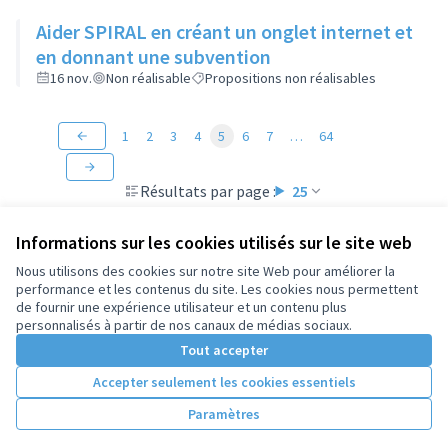
Aider SPIRAL en créant un onglet internet et
en donnant une subvention
16 nov.
Non réalisable
Propositions non réalisables
1
2
3
4
5
6
7
…
64
Résultats par page :
25
Informations sur les cookies utilisés sur le site web
Nous utilisons des cookies sur notre site Web pour améliorer la
performance et les contenus du site. Les cookies nous permettent
Conditions d'utilisation
de fournir une expérience utilisateur et un contenu plus
Paramètres des cookies
personnalisés à partir de nos canaux de médias sociaux.
Tout accepter
Accepter seulement les cookies essentiels
Licence Cre
(Lien extern
(Lien externe)
Site réalisé par
Open Source Politics
grâce au
logiciel libre
Paramètres
(Lien externe)
Decidim
.
(Lien externe)