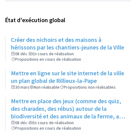
État d'exécution global
Créer des nichoirs et des maisons à
hérissons par les chantiers-jeunes de la Ville
08 déc.
En cours de réalisation
Propositions en cours de réalisation
Mettre en ligne sur le site internet de la ville
un plan global de Rillieux-la-Pape
30 mars
Non réalisable
Propositions non réalisables
Mettre en place des jeux (comme des quiz,
des charades, des rébus) autour de la
biodiversité et des animaux de la ferme, au
niveau de la ferme pédagogique du parc
08 déc.
En cours de réalisation
Propositions en cours de réalisation
linéaire urbain