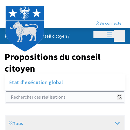
Se connecter
Menu princi
Menu p
Propositions du conseil citoyen
/
Propositions du conseil
citoyen
État d'exécution global
Rechercher des réalisations
Tous
Scope