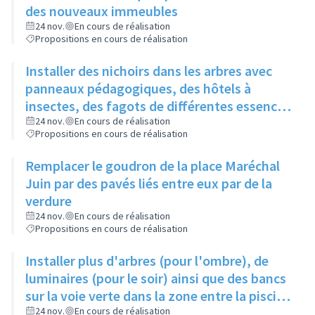
des nouveaux immeubles
24 nov.
En cours de réalisation
Propositions en cours de réalisation
Installer des nichoirs dans les arbres avec
panneaux pédagogiques, des hôtels à
insectes, des fagots de différentes essences
pour stimuler la biodiversité sur la place du
24 nov.
En cours de réalisation
Propositions en cours de réalisation
Château à la Roue
Remplacer le goudron de la place Maréchal
Juin par des pavés liés entre eux par de la
verdure
24 nov.
En cours de réalisation
Propositions en cours de réalisation
Installer plus d'arbres (pour l'ombre), de
luminaires (pour le soir) ainsi que des bancs
sur la voie verte dans la zone entre la piscine
et la rue de l'Industrie
24 nov.
En cours de réalisation