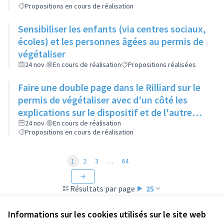
Propositions en cours de réalisation
Sensibiliser les enfants (via centres sociaux,
écoles) et les personnes âgées au permis de
végétaliser
24 nov.
En cours de réalisation
Propositions réalisées
Faire une double page dans le Rilliard sur le
permis de végétaliser avec d'un côté les
explications sur le dispositif et de l'autre
côté des exemples concrets de lieux à
24 nov.
En cours de réalisation
Propositions en cours de réalisation
investir
1
2
3
…
64
Résultats par page :
25
Informations sur les cookies utilisés sur le site web