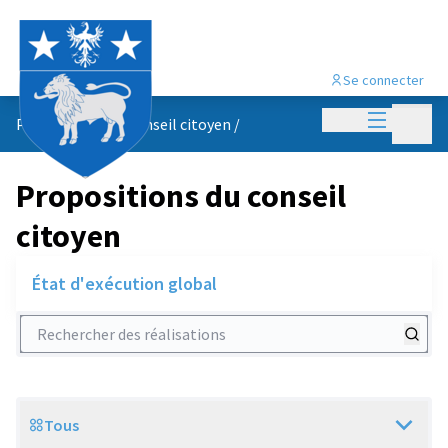
Se connecter
Menu princi
Menu p
Propositions du conseil citoyen
/
Propositions du conseil
citoyen
État d'exécution global
Rechercher des réalisations
Tous
Scope