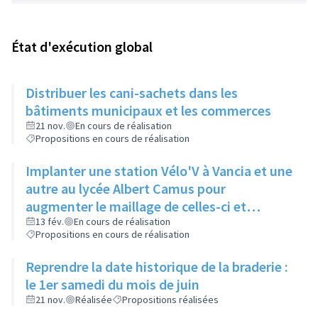
État d'exécution global
Distribuer les cani-sachets dans les
bâtiments municipaux et les commerces
21 nov.
En cours de réalisation
Propositions en cours de réalisation
Implanter une station Vélo'V à Vancia et une
autre au lycée Albert Camus pour
augmenter le maillage de celles-ci et
compenser le manque de bus à Vancia
13 fév.
En cours de réalisation
Propositions en cours de réalisation
notamment
Reprendre la date historique de la braderie :
le 1er samedi du mois de juin
21 nov.
Réalisée
Propositions réalisées