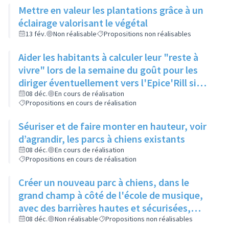
Mettre en valeur les plantations grâce à un
éclairage valorisant le végétal
13 fév.
Non réalisable
Propositions non réalisables
Aider les habitants à calculer leur "reste à
vivre" lors de la semaine du goût pour les
diriger éventuellement vers l'Epice'Rill si
besoin
08 déc.
En cours de réalisation
Propositions en cours de réalisation
Séuriser et de faire monter en hauteur, voir
d’agrandir, les parcs à chiens existants
08 déc.
En cours de réalisation
Propositions en cours de réalisation
Créer un nouveau parc à chiens, dans le
grand champ à côté de l'école de musique,
avec des barrières hautes et sécurisées,
pour qu'il y ait assez d'espace pour que les
08 déc.
Non réalisable
Propositions non réalisables