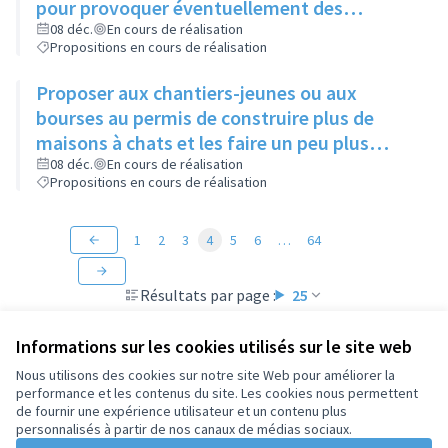
pour provoquer éventuellement des
échanges avec des personnes intéressées
08 déc.
En cours de réalisation
Propositions en cours de réalisation
Proposer aux chantiers-jeunes ou aux
bourses au permis de construire plus de
maisons à chats et les faire un peu plus
grandes que celles existantes
08 déc.
En cours de réalisation
Propositions en cours de réalisation
1
2
3
4
5
6
…
64
Résultats par page :
25
Informations sur les cookies utilisés sur le site web
Nous utilisons des cookies sur notre site Web pour améliorer la
performance et les contenus du site. Les cookies nous permettent
Conditions d'utilisation
de fournir une expérience utilisateur et un contenu plus
Paramètres des cookies
personnalisés à partir de nos canaux de médias sociaux.