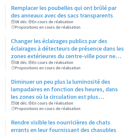
chiens se dégourdissent les pattes
Remplacer les poubelles qui ont brûlé par
des anneaux avec des sacs transparents
08 déc.
En cours de réalisation
Propositions en cours de réalisation
Changer les éclairages publics par des
éclairages à détecteurs de présence dans les
zones extérieures du centre-ville pour ne
pas gêner certaines espèces d'animaux
08 déc.
En cours de réalisation
Propositions en cours de réalisation
Diminuer un peu plus la luminosité des
lampadaires en fonction des heures, dans
les zones où la circulation est plus
importante, sans jamais éteindre
08 déc.
En cours de réalisation
Propositions en cours de réalisation
complètement
Rendre visible les nourricières de chats
errants en leur fournissant des chasubles