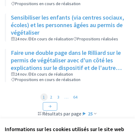
Propositions en cours de réalisation
Sensibiliser les enfants (via centres sociaux,
écoles) et les personnes âgées au permis de
végétaliser
24 nov.
En cours de réalisation
Propositions réalisées
Faire une double page dans le Rilliard sur le
permis de végétaliser avec d'un côté les
explications sur le dispositif et de l'autre
côté des exemples concrets de lieux à
24 nov.
En cours de réalisation
Propositions en cours de réalisation
investir
1
2
3
…
64
Résultats par page :
25
Informations sur les cookies utilisés sur le site web