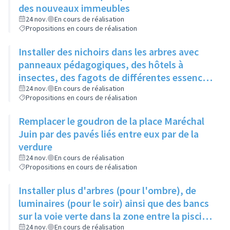
des nouveaux immeubles
24 nov.
En cours de réalisation
Propositions en cours de réalisation
Installer des nichoirs dans les arbres avec
panneaux pédagogiques, des hôtels à
insectes, des fagots de différentes essences
pour stimuler la biodiversité sur la place du
24 nov.
En cours de réalisation
Propositions en cours de réalisation
Château à la Roue
Remplacer le goudron de la place Maréchal
Juin par des pavés liés entre eux par de la
verdure
24 nov.
En cours de réalisation
Propositions en cours de réalisation
Installer plus d'arbres (pour l'ombre), de
luminaires (pour le soir) ainsi que des bancs
sur la voie verte dans la zone entre la piscine
et la rue de l'Industrie
24 nov.
En cours de réalisation