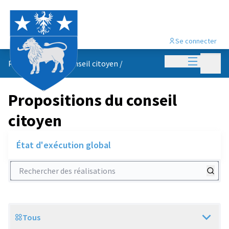
Se connecter
Menu princi
Menu p
Propositions du conseil citoyen
/
Propositions du conseil
citoyen
État d'exécution global
Rechercher des réalisations
Tous
Scope