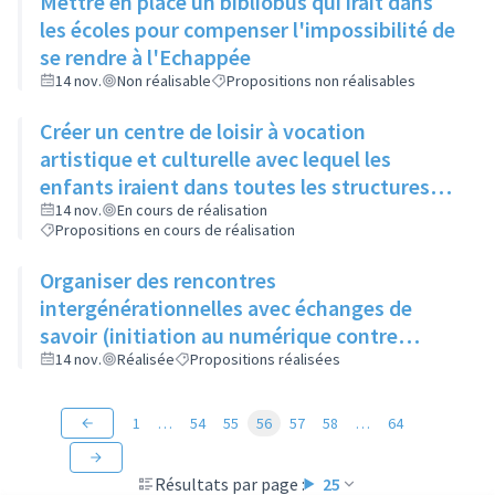
Mettre en place un bibliobus qui irait dans
les écoles pour compenser l'impossibilité de
se rendre à l'Echappée
14 nov.
Non réalisable
Propositions non réalisables
Créer un centre de loisir à vocation
artistique et culturelle avec lequel les
enfants iraient dans toutes les structures
artistiques et culturelles de la ville pour faire
14 nov.
En cours de réalisation
Propositions en cours de réalisation
des ateliers et découvrir les différents
métiers de l'art
Organiser des rencontres
intergénérationnelles avec échanges de
savoir (initiation au numérique contre
apprentissage du tricot)
14 nov.
Réalisée
Propositions réalisées
1
…
54
55
56
57
58
…
64
Résultats par page :
25