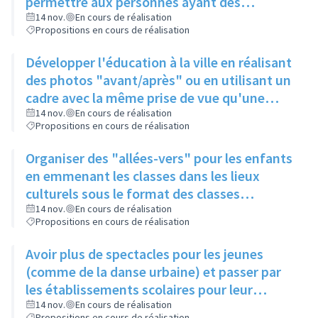
permettre aux personnes ayant des
problèmes de mobilité d'avoir accès à la
14 nov.
En cours de réalisation
Propositions en cours de réalisation
culture
Développer l'éducation à la ville en réalisant
des photos "avant/après" ou en utilisant un
cadre avec la même prise de vue qu'une
photo posée à proximité
14 nov.
En cours de réalisation
Propositions en cours de réalisation
Organiser des "allées-vers" pour les enfants
en emmenant les classes dans les lieux
culturels sous le format des classes
découvertes
14 nov.
En cours de réalisation
Propositions en cours de réalisation
Avoir plus de spectacles pour les jeunes
(comme de la danse urbaine) et passer par
les établissements scolaires pour leur
donner envie de s'y rendre
14 nov.
En cours de réalisation
Propositions en cours de réalisation