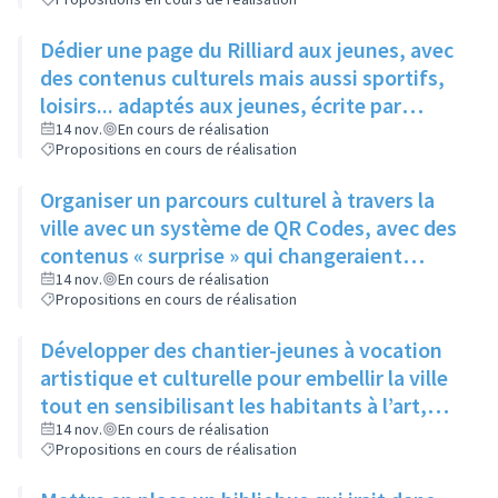
Dédier une page du Rilliard aux jeunes, avec
des contenus culturels mais aussi sportifs,
loisirs... adaptés aux jeunes, écrite par
quelques adolescents fréquentant l'espace
14 nov.
En cours de réalisation
Propositions en cours de réalisation
jeune
Organiser un parcours culturel à travers la
ville avec un système de QR Codes, avec des
contenus « surprise » qui changeraient
régulièrement pour éviter la lassitude
14 nov.
En cours de réalisation
Propositions en cours de réalisation
Développer des chantier-jeunes à vocation
artistique et culturelle pour embellir la ville
tout en sensibilisant les habitants à l’art,
pour aider le service culture à participer et à
14 nov.
En cours de réalisation
Propositions en cours de réalisation
promouvoir les évènements qu’il organise