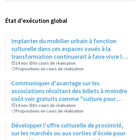
État d'exécution global
Implanter du mobilier urbain à fonction
culturelle dans ces espaces voués à la
transformation continuerait à faire vivre le
secteur
14 nov.
En cours de réalisation
Propositions en cours de réalisation
Communiquer d'avantage sur les
associations récoltant des billets à moindre
coût voir gratuits comme "culture pour
tous" et faire connaitre le PASS Culture
14 nov.
En cours de réalisation
Propositions en cours de réalisation
Développer l'offre culturelle de proximité,
sur les marchés ou aux sorties d'école pour