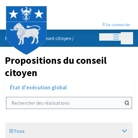
Se connecter
Menu princi
Menu p
Propositions du conseil citoyen
/
Propositions du conseil
citoyen
État d'exécution global
Rechercher des réalisations
Tous
Scope