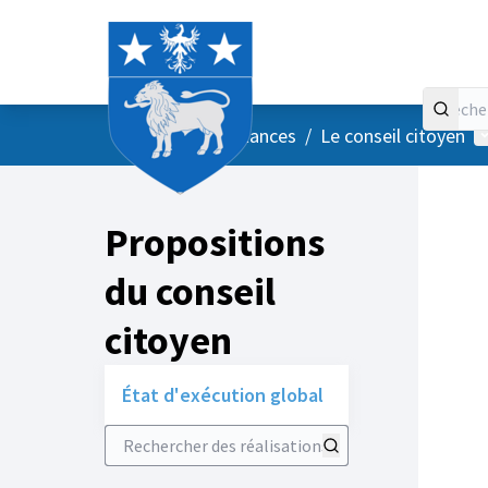
Accueil
Menu principal
M
/
Vos instances
/
Le conseil citoyen
Propositions
du conseil
citoyen
État d'exécution global
Rechercher des réalisations