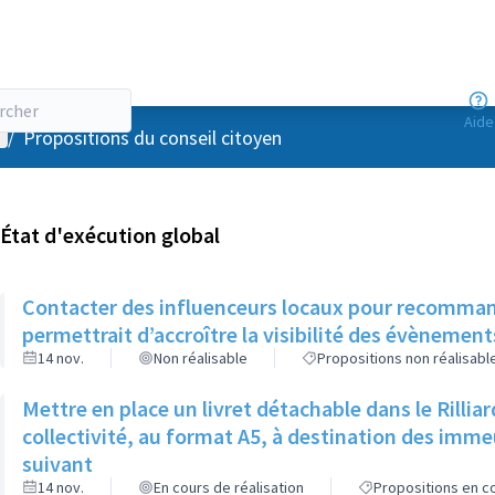
Aide
enu utilisateur
/
Propositions du conseil citoyen
État d'exécution global
Contacter des influenceurs locaux pour recommander
permettrait d’accroître la visibilité des évènemen
14 nov.
Non réalisable
Propositions non réalisabl
Mettre en place un livret détachable dans le Rilli
collectivité, au format A5, à destination des imm
suivant
14 nov.
En cours de réalisation
Propositions en co