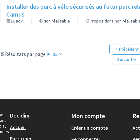
Installer des parc à vélo sécurisés au futur parc r
Camus
16 nov.
Non réalisable
Propositions non réalisabl
Précédent
Résultats par page :
25
Suivant
pe.
Decidim
Mon compte
Re
dans
cis,
Accueil
Créer un compte
Act
ances
Participer
Se connecter
Re