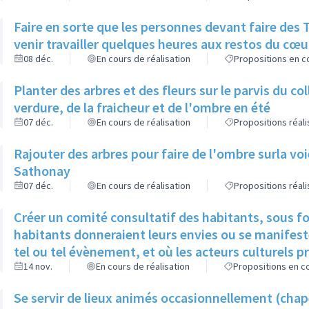
Faire en sorte que les personnes devant faire des Travaux d’Intérêts Généraux puissent
venir travailler quelques heures aux restos du cœu
08 déc.
En cours de réalisation
Propositions en co
Planter des arbres et des fleurs sur le parvis du c
verdure, de la fraicheur et de l'ombre en été
07 déc.
En cours de réalisation
Propositions réal
Rajouter des arbres pour faire de l'ombre surla vo
Sathonay
07 déc.
En cours de réalisation
Propositions réal
Créer un comité consultatif des habitants, sous f
habitants donneraient leurs envies ou se manifeste
tel ou tel évènement, et où les acteurs culturels p
14 nov.
En cours de réalisation
Propositions en co
Se servir de lieux animés occasionnellement (chap