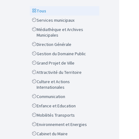
Scope
Tous
Scope
Services municipaux
Scope
Médiathèque et Archives
Municipales
Scope
Direction Générale
Scope
Gestion du Domaine Public
Scope
Grand Projet de Ville
Scope
Attractivité du Territoire
Scope
Culture et Actions
Internationales
Scope
Communication
Scope
Enfance et Education
Scope
Mobilités Transports
Scope
Environnement et Energies
Scope
Cabinet du Maire