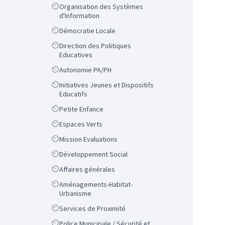
Scope
Organisation des Systèmes
d'Information
Scope
Démocratie Locale
Scope
Direction des Politiques
Educatives
Scope
Autonomie PA/PH
Scope
Initiatives Jeunes et Dispositifs
Educatifs
Scope
Petite Enfance
Scope
Espaces Verts
Scope
Mission Evaluations
Scope
Développement Social
Scope
Affaires générales
Scope
Aménagements-Habitat-
Urbanisme
Scope
Services de Proximité
Scope
Police Municipale / Sécurité et