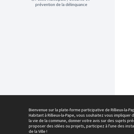
prévention de la délinquance
Bienvenue sur la plate-forme participative de Rillieux-la-Pa
Habitant à Rillieux-la-Pape, vous souhaitez vous impliquer 
la vie de la commune, donner votre avis sur des sujets pré
proposer des idées ou projets, participez à l'une des inst
de la Ville !