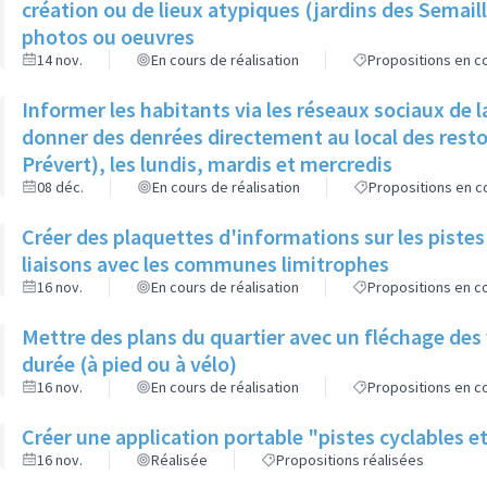
création ou de lieux atypiques (jardins des Semai
photos ou oeuvres
14 nov.
En cours de réalisation
Propositions en co
Informer les habitants via les réseaux sociaux de la V
donner des denrées directement au local des resto
Prévert), les lundis, mardis et mercredis
08 déc.
En cours de réalisation
Propositions en co
Créer des plaquettes d'informations sur les pistes
liaisons avec les communes limitrophes
16 nov.
En cours de réalisation
Propositions en co
Mettre des plans du quartier avec un fléchage des
durée (à pied ou à vélo)
16 nov.
En cours de réalisation
Propositions en co
Créer une application portable "pistes cyclables e
16 nov.
Réalisée
Propositions réalisées