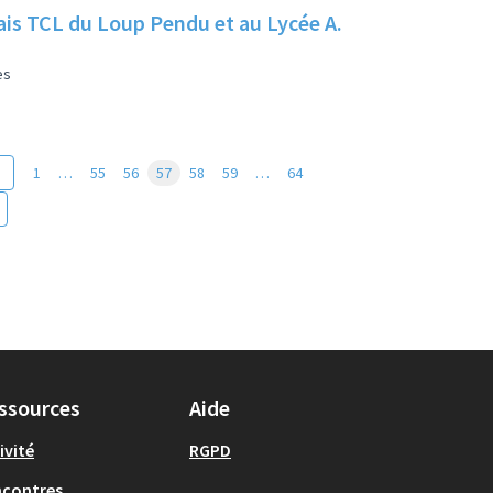
elais TCL du Loup Pendu et au Lycée A.
es
1
…
55
56
57
58
59
…
64
ssources
Aide
ivité
RGPD
ncontres