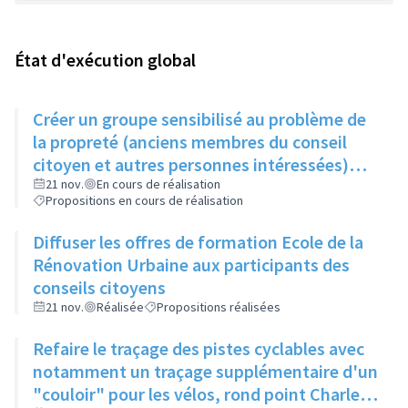
État d'exécution global
Créer un groupe sensibilisé au problème de
la propreté (anciens membres du conseil
citoyen et autres personnes intéressées)
qui, une fois par trimestre, ferait remonter
21 nov.
En cours de réalisation
Propositions en cours de réalisation
les informations au service concerné
Diffuser les offres de formation Ecole de la
Rénovation Urbaine aux participants des
conseils citoyens
21 nov.
Réalisée
Propositions réalisées
Refaire le traçage des pistes cyclables avec
notamment un traçage supplémentaire d'un
"couloir" pour les vélos, rond point Charles