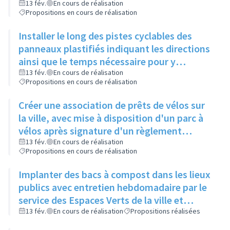
de Gaulle, pour relier 2 pistes existantes
13 fév.
En cours de réalisation
Propositions en cours de réalisation
Installer le long des pistes cyclables des
panneaux plastifiés indiquant les directions
ainsi que le temps nécessaire pour y
accéder, et une comparaison avec le temps
13 fév.
En cours de réalisation
Propositions en cours de réalisation
mis en voiture
Créer une association de prêts de vélos sur
la ville, avec mise à disposition d'un parc à
vélos après signature d'un règlement
intérieur et d'une charte de respect du
13 fév.
En cours de réalisation
Propositions en cours de réalisation
matériel
Implanter des bacs à compost dans les lieux
publics avec entretien hebdomadaire par le
service des Espaces Verts de la ville et
réutilisation du compost dans les ronds-
13 fév.
En cours de réalisation
Propositions réalisées
points et jardins publics