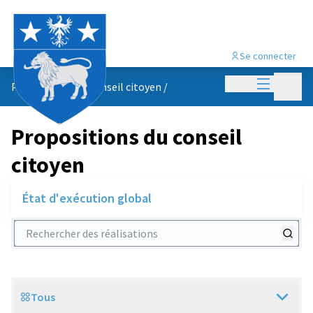
Se connecter
Menu princi
Menu p
Propositions du conseil citoyen
/
Propositions du conseil
citoyen
État d'exécution global
Rechercher des réalisations
Tous
Scope