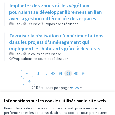
Implanter des zones où les végétaux
pourraient se développer librement en lien
avec la gestion différenciée des espaces
verts
13 fév.
Réalisée
Propositions réalisées
Favoriser la réalisation d'expérimentations
dans les projets d'aménagement qui
impliquent les habitants grâce à des tests
"grandeur nature" (mobilier, jeux, food-
13 fév.
En cours de réalisation
Propositions en cours de réalisation
truck...)
1
…
60
61
62
63
64
Résultats par page :
25
Informations sur les cookies utilisés sur le site web
Nous utilisons des cookies sur notre site Web pour améliorer la
performance et les contenus du site. Les cookies nous permettent
Conditions d'utilisation