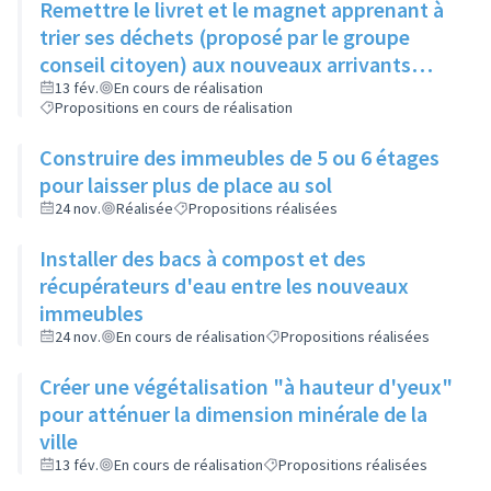
Remettre le livret et le magnet apprenant à
trier ses déchets (proposé par le groupe
conseil citoyen) aux nouveaux arrivants
dans le cadre de la visite de la ville
13 fév.
En cours de réalisation
Propositions en cours de réalisation
Construire des immeubles de 5 ou 6 étages
pour laisser plus de place au sol
24 nov.
Réalisée
Propositions réalisées
Installer des bacs à compost et des
récupérateurs d'eau entre les nouveaux
immeubles
24 nov.
En cours de réalisation
Propositions réalisées
Créer une végétalisation "à hauteur d'yeux"
pour atténuer la dimension minérale de la
ville
13 fév.
En cours de réalisation
Propositions réalisées