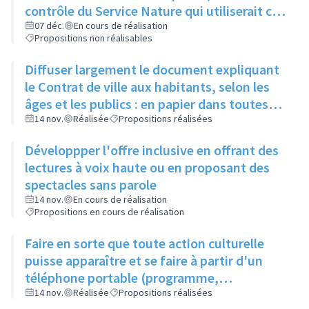
contrôle du Service Nature qui utiliserait ce
compost pour l'entretien des espaces verts
07 déc.
En cours de réalisation
Propositions non réalisables
de la ville
Diffuser largement le document expliquant
le Contrat de ville aux habitants, selon les
âges et les publics : en papier dans toutes
les structures accueillant du public
14 nov.
Réalisée
Propositions réalisées
(associations, ville, etc.)
Développper l'offre inclusive en offrant des
lectures à voix haute ou en proposant des
spectacles sans parole
14 nov.
En cours de réalisation
Propositions en cours de réalisation
Faire en sorte que toute action culturelle
puisse apparaître et se faire à partir d'un
téléphone portable (programme,
évènements, résevations...)
14 nov.
Réalisée
Propositions réalisées