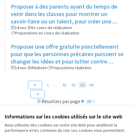
Proposer à des parents ayant du temps de
venir dans les classes pour montrer un
savoir-faire ou un talent, pour créer une
ouverture d'esprit des enfants à différentes
14 nov.
En cours de réalisation
Propositions en cours de réalisation
sortes d'art
Proposer une offre gratuite ponctellement
pour que les personnes précaires puissent se
changer les idées et pour lutter contre
l'isolement
14 nov.
Réalisée
Propositions réalisées
1
…
61
62
63
64
Résultats par page :
25
Informations sur les cookies utilisés sur le site web
Nous utilisons des cookies sur notre site Web pour améliorer la
performance et les contenus du site. Les cookies nous permettent
Conditions d'utilisation