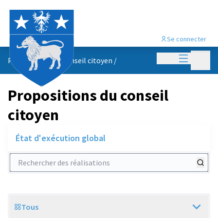
Se connecter
Menu princi
Menu p
Propositions du conseil citoyen
/
Propositions du conseil
citoyen
État d'exécution global
Rechercher des réalisations
Tous
Scope