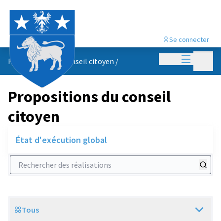
Se connecter
Menu princi
Menu p
Propositions du conseil citoyen
/
Propositions du conseil
citoyen
État d'exécution global
Rechercher des réalisations
Tous
Scope