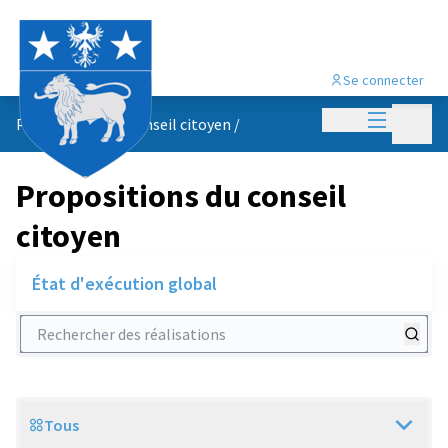
Se connecter
Menu princi
Menu p
Propositions du conseil citoyen
/
Propositions du conseil
citoyen
État d'exécution global
Rechercher des réalisations
Tous
Scope