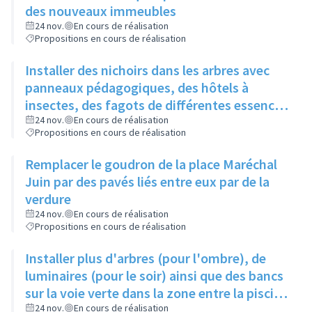
des nouveaux immeubles
24 nov.
En cours de réalisation
Propositions en cours de réalisation
Installer des nichoirs dans les arbres avec
panneaux pédagogiques, des hôtels à
insectes, des fagots de différentes essences
pour stimuler la biodiversité sur la place du
24 nov.
En cours de réalisation
Propositions en cours de réalisation
Château à la Roue
Remplacer le goudron de la place Maréchal
Juin par des pavés liés entre eux par de la
verdure
24 nov.
En cours de réalisation
Propositions en cours de réalisation
Installer plus d'arbres (pour l'ombre), de
luminaires (pour le soir) ainsi que des bancs
sur la voie verte dans la zone entre la piscine
et la rue de l'Industrie
24 nov.
En cours de réalisation