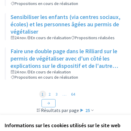
Propositions en cours de réalisation
Sensibiliser les enfants (via centres sociaux,
écoles) et les personnes âgées au permis de
végétaliser
24 nov.
En cours de réalisation
Propositions réalisées
Faire une double page dans le Rilliard sur le
permis de végétaliser avec d'un côté les
explications sur le dispositif et de l'autre
côté des exemples concrets de lieux à
24 nov.
En cours de réalisation
Propositions en cours de réalisation
investir
1
2
3
…
64
Résultats par page :
25
Informations sur les cookies utilisés sur le site web