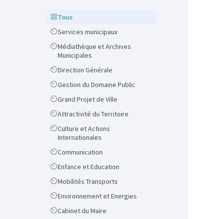
Scope
Tous
Scope
Services municipaux
Scope
Médiathèque et Archives
Municipales
Scope
Direction Générale
Scope
Gestion du Domaine Public
Scope
Grand Projet de Ville
Scope
Attractivité du Territoire
Scope
Culture et Actions
Internationales
Scope
Communication
Scope
Enfance et Education
Scope
Mobilités Transports
Scope
Environnement et Energies
Scope
Cabinet du Maire