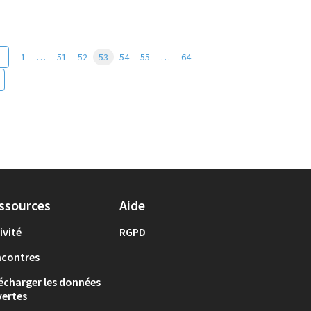
1
…
51
52
53
54
55
…
64
ssources
Aide
ivité
RGPD
ncontres
écharger les données
ertes