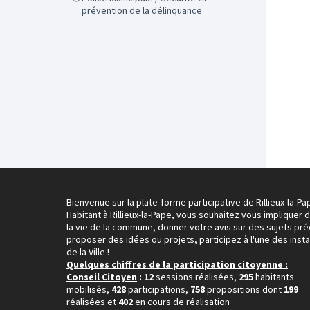
prévention de la délinquance
Bienvenue sur la plate-forme participative de Rillieux-la-Pa
Habitant à Rillieux-la-Pape, vous souhaitez vous impliquer 
la vie de la commune, donner votre avis sur des sujets pré
proposer des idées ou projets, participez à l'une des inst
de la Ville !
Quelques chiffres de la participation citoyenne :
Conseil Citoyen
: 12
sessions réalisées,
295
habitants
mobilisés,
428
participations,
758
propositions dont
199
réalisées et
402
en cours de réalisation