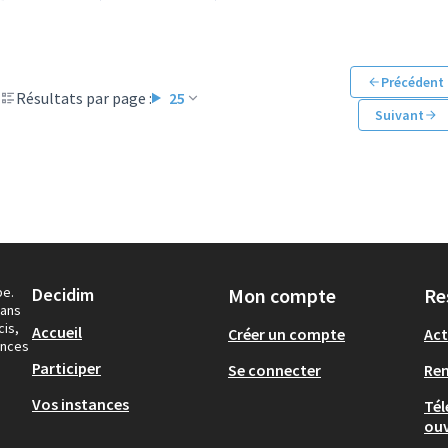
Précédent
Résultats par page :
25
Suivant
pe.
Decidim
Mon compte
Re
dans
cis,
Accueil
Créer un compte
Act
ances
Participer
Se connecter
Re
Vos instances
Tél
ouv