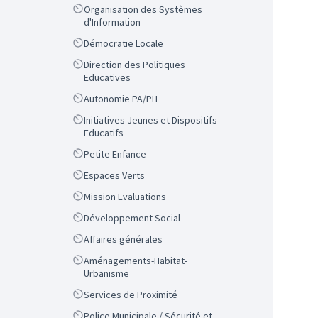
Scope
Organisation des Systèmes
d'Information
Scope
Démocratie Locale
Scope
Direction des Politiques
Educatives
Scope
Autonomie PA/PH
Scope
Initiatives Jeunes et Dispositifs
Educatifs
Scope
Petite Enfance
Scope
Espaces Verts
Scope
Mission Evaluations
Scope
Développement Social
Scope
Affaires générales
Scope
Aménagements-Habitat-
Urbanisme
Scope
Services de Proximité
Scope
Police Municipale / Sécurité et