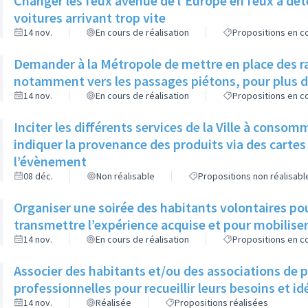
Changer les feux avenue de l'Europe en feux à déte
voitures arrivant trop vite
14 nov.
En cours de réalisation
Propositions en co
Demander à la Métropole de mettre en place des r
notamment vers les passages piétons, pour plus d
14 nov.
En cours de réalisation
Propositions en co
Inciter les différents services de la Ville à consom
indiquer la provenance des produits via des cartes 
l’évènement
08 déc.
Non réalisable
Propositions non réalisabl
Organiser une soirée des habitants volontaires pou
transmettre l’expérience acquise et pour mobilise
14 nov.
En cours de réalisation
Propositions en co
Associer des habitants et/ou des associations de 
professionnelles pour recueillir leurs besoins et i
14 nov.
Réalisée
Propositions réalisées