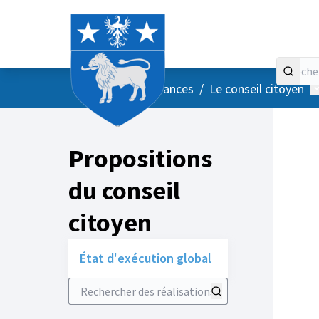
Accueil
Menu principal
M
/
Vos instances
/
Le conseil citoyen
Propositions
du conseil
citoyen
État d'exécution global
Rechercher des réalisations