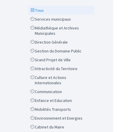
Scope
Tous
Scope
Services municipaux
Scope
Médiathèque et Archives
Municipales
Scope
Direction Générale
Scope
Gestion du Domaine Public
Scope
Grand Projet de Ville
Scope
Attractivité du Territoire
Scope
Culture et Actions
Internationales
Scope
Communication
Scope
Enfance et Education
Scope
Mobilités Transports
Scope
Environnement et Energies
Scope
Cabinet du Maire