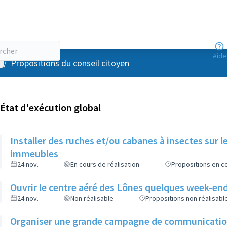
Aide
enu utilisateur
/
Propositions du conseil citoyen
État d'exécution global
Installer des ruches et/ou cabanes à insectes sur l
immeubles
24 nov.
En cours de réalisation
Propositions en co
Ouvrir le centre aéré des Lônes quelques week-end
24 nov.
Non réalisable
Propositions non réalisabl
Organiser une grande campagne de communication d