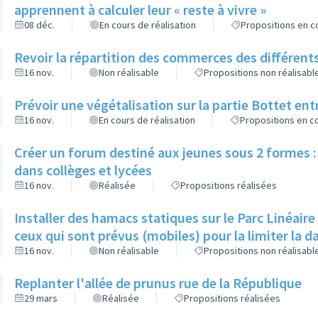
apprennent à calculer leur « reste à vivre »
08 déc.
En cours de réalisation
Propositions en co
Revoir la répartition des commerces des différents
16 nov.
Non réalisable
Propositions non réalisabl
Prévoir une végétalisation sur la partie Bottet entr
16 nov.
En cours de réalisation
Propositions en co
Créer un forum destiné aux jeunes sous 2 formes : 
dans collèges et lycées
16 nov.
Réalisée
Propositions réalisées
Installer des hamacs statiques sur le Parc Linéaire
ceux qui sont prévus (mobiles) pour la limiter la 
16 nov.
Non réalisable
Propositions non réalisabl
Replanter l'allée de prunus rue de la République
29 mars
Réalisée
Propositions réalisées