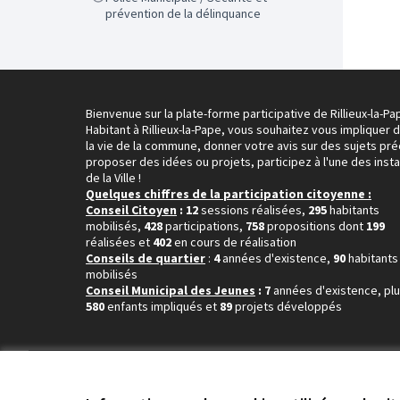
prévention de la délinquance
Bienvenue sur la plate-forme participative de Rillieux-la-Pa
Habitant à Rillieux-la-Pape, vous souhaitez vous impliquer 
la vie de la commune, donner votre avis sur des sujets pré
proposer des idées ou projets, participez à l'une des inst
de la Ville !
Quelques chiffres de la participation citoyenne :
Conseil Citoyen
: 12
sessions réalisées,
295
habitants
mobilisés,
428
participations,
758
propositions dont
199
réalisées et
402
en cours de réalisation
Conseils de quartier
:
4
années d'existence,
90
habitants
mobilisés
Conseil Municipal des Jeunes
: 7
années d'existence, pl
580
enfants impliqués et
89
projets développés
Conditions d'utilisation
Paramètres des cookies