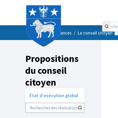
Accueil
Menu principal
M
/
Vos instances
/
Le conseil citoyen
Propositions
du conseil
citoyen
État d'exécution global
Rechercher des réalisations