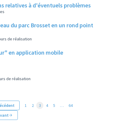
ns relatives à d'éventuels problèmes
les
eau du parc Brosset en un rond point
urs de réalisation
eur" en application mobile
urs de réalisation
écédent
1
2
3
4
5
…
64
ivant