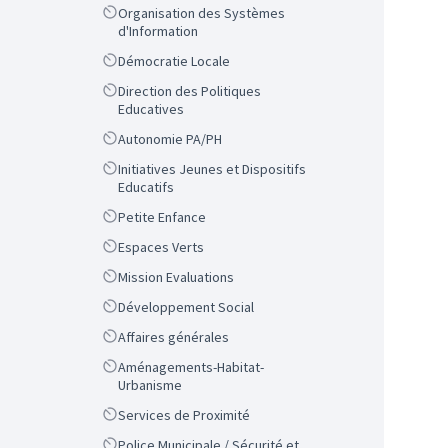
Scope
Organisation des Systèmes
d'Information
Scope
Démocratie Locale
Scope
Direction des Politiques
Educatives
Scope
Autonomie PA/PH
Scope
Initiatives Jeunes et Dispositifs
Educatifs
Scope
Petite Enfance
Scope
Espaces Verts
Scope
Mission Evaluations
Scope
Développement Social
Scope
Affaires générales
Scope
Aménagements-Habitat-
Urbanisme
Scope
Services de Proximité
Scope
Police Municipale / Sécurité et