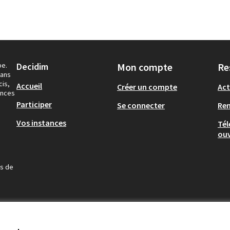
pe.
Decidim
Mon compte
Re
dans
cis,
Accueil
Créer un compte
Act
ances
Participer
Se connecter
Re
Vos instances
Tél
ouv
us de