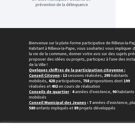
prévention de la délinquance
Bienvenue sur la plate-forme participative de Rillieux-la-Pa
Habitant à Rillieux-la-Pape, vous souhaitez vous impliquer 
la vie de la commune, donner votre avis sur des sujets pré
proposer des idées ou projets, participez à l'une des inst
de la Ville !
Quelques chiffres de la participation citoyenne :
Conseil Citoyen
: 12
sessions réalisées,
295
habitants
mobilisés,
428
participations,
758
propositions dont
199
réalisées et
402
en cours de réalisation
Conseils de quartier
:
4
années d'existence,
90
habitants
mobilisés
Conseil Municipal des Jeunes
: 7
années d'existence, pl
580
enfants impliqués et
89
projets développés
Conditions d'utilisation
Paramètres des cookies