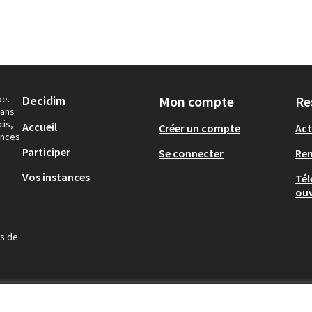
pe.
Decidim
Mon compte
Re
dans
cis,
Accueil
Créer un compte
Act
ances
Participer
Se connecter
Re
Vos instances
Tél
ouv
us de