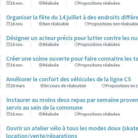
16 nov.
Réalisée
Propositions réalisées
Organiser la fête du 14 juillet à des endroits diffé
16 nov.
Non réalisable
Propositions non réalisabl
Désigner un acteur précis pour lutter contre les n
16 nov.
Réalisée
Propositions réalisées
Créer une scène ouverte pour faire connaitre les t
16 nov.
Réalisée
Propositions réalisées
Améliorer le confort des véhicules de la ligne C5
29 mars
En cours de réalisation
Propositions en c
Instaurer au moins deux repas par semaine provena
servis au sein de la commune
16 nov.
Réalisée
Propositions réalisées
Ouvrir un atelier vélo à tous les modes doux (skate
location/vente/réparations