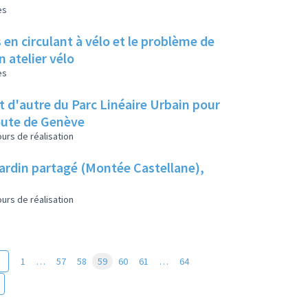
es
en circulant à vélo et le problème de
 atelier vélo
es
et d'autre du Parc Linéaire Urbain pour
route de Genève
urs de réalisation
jardin partagé (Montée Castellane),
urs de réalisation
1
…
57
58
59
60
61
…
64