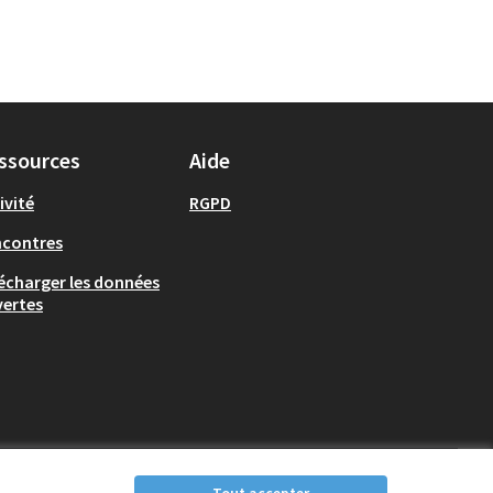
ssources
Aide
ivité
RGPD
ncontres
écharger les données
ertes