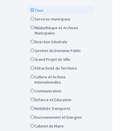
Scope
Tous
Scope
Services municipaux
Scope
Médiathèque et Archives
Municipales
Scope
Direction Générale
Scope
Gestion du Domaine Public
Scope
Grand Projet de Ville
Scope
Attractivité du Territoire
Scope
Culture et Actions
Internationales
Scope
Communication
Scope
Enfance et Education
Scope
Mobilités Transports
Scope
Environnement et Energies
Scope
Cabinet du Maire