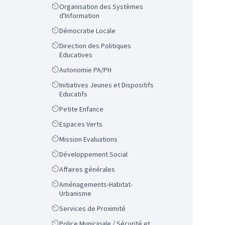
Scope
Organisation des Systèmes
d'Information
Scope
Démocratie Locale
Scope
Direction des Politiques
Educatives
Scope
Autonomie PA/PH
Scope
Initiatives Jeunes et Dispositifs
Educatifs
Scope
Petite Enfance
Scope
Espaces Verts
Scope
Mission Evaluations
Scope
Développement Social
Scope
Affaires générales
Scope
Aménagements-Habitat-
Urbanisme
Scope
Services de Proximité
Scope
Police Municipale / Sécurité et