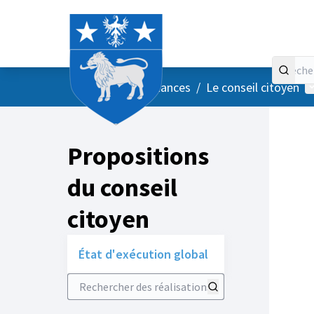
Accueil
Menu principal
M
/
Vos instances
/
Le conseil citoyen
Propositions
du conseil
citoyen
État d'exécution global
Rechercher des réalisations