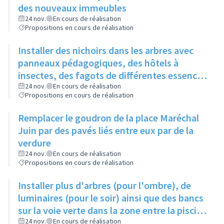
des nouveaux immeubles
24 nov.
En cours de réalisation
Propositions en cours de réalisation
Installer des nichoirs dans les arbres avec
panneaux pédagogiques, des hôtels à
insectes, des fagots de différentes essences
pour stimuler la biodiversité sur la place du
24 nov.
En cours de réalisation
Propositions en cours de réalisation
Château à la Roue
Remplacer le goudron de la place Maréchal
Juin par des pavés liés entre eux par de la
verdure
24 nov.
En cours de réalisation
Propositions en cours de réalisation
Installer plus d'arbres (pour l'ombre), de
luminaires (pour le soir) ainsi que des bancs
sur la voie verte dans la zone entre la piscine
et la rue de l'Industrie
24 nov.
En cours de réalisation