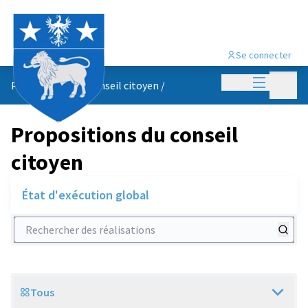
Se connecter
Menu princi
Menu p
Propositions du conseil citoyen
/
Propositions du conseil
citoyen
État d'exécution global
Rechercher des réalisations
Tous
Scope