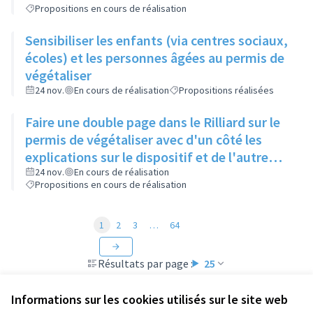
Propositions en cours de réalisation
Sensibiliser les enfants (via centres sociaux,
écoles) et les personnes âgées au permis de
végétaliser
24 nov.
En cours de réalisation
Propositions réalisées
Faire une double page dans le Rilliard sur le
permis de végétaliser avec d'un côté les
explications sur le dispositif et de l'autre
côté des exemples concrets de lieux à
24 nov.
En cours de réalisation
Propositions en cours de réalisation
investir
1
2
3
…
64
Résultats par page :
25
Informations sur les cookies utilisés sur le site web