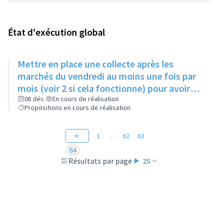
État d'exécution global
Mettre en place une collecte après les
marchés du vendredi au moins une fois par
mois (voir 2 si cela fonctionne) pour avoir
des produits frais pour l'Epice'Rill
08 déc.
En cours de réalisation
Propositions en cours de réalisation
1
…
62
63
64
Résultats par page :
25