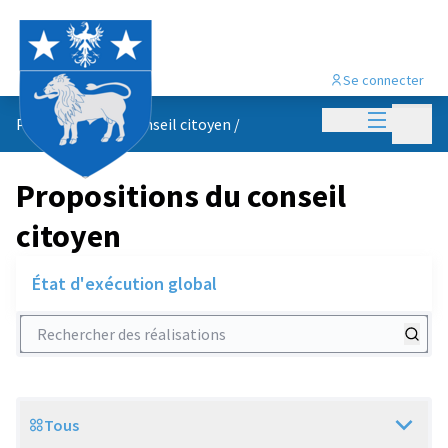
Se connecter
Menu princi
Menu p
Propositions du conseil citoyen
/
Propositions du conseil
citoyen
État d'exécution global
Rechercher des réalisations
Tous
Scope