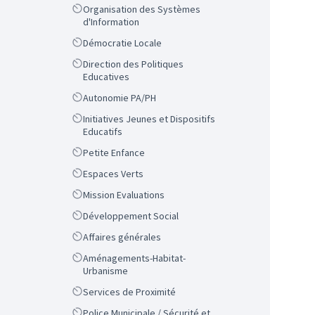
Scope
Organisation des Systèmes
d'Information
Scope
Démocratie Locale
Scope
Direction des Politiques
Educatives
Scope
Autonomie PA/PH
Scope
Initiatives Jeunes et Dispositifs
Educatifs
Scope
Petite Enfance
Scope
Espaces Verts
Scope
Mission Evaluations
Scope
Développement Social
Scope
Affaires générales
Scope
Aménagements-Habitat-
Urbanisme
Scope
Services de Proximité
Scope
Police Municipale / Sécurité et