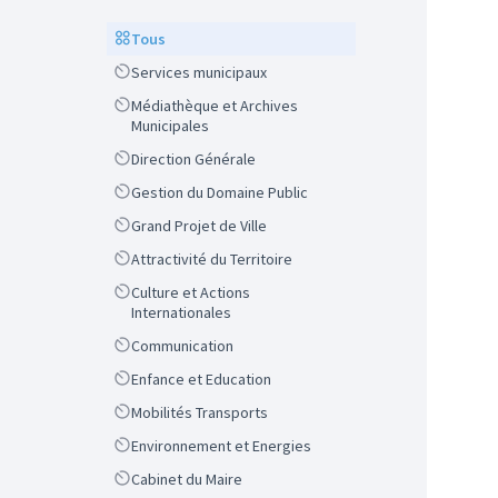
Scope
Tous
Scope
Services municipaux
Scope
Médiathèque et Archives
Municipales
Scope
Direction Générale
Scope
Gestion du Domaine Public
Scope
Grand Projet de Ville
Scope
Attractivité du Territoire
Scope
Culture et Actions
Internationales
Scope
Communication
Scope
Enfance et Education
Scope
Mobilités Transports
Scope
Environnement et Energies
Scope
Cabinet du Maire