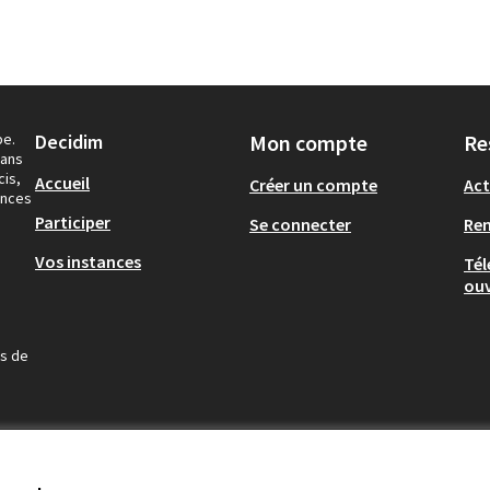
pe.
Decidim
Mon compte
Re
dans
cis,
Accueil
Créer un compte
Act
ances
Participer
Se connecter
Re
Vos instances
Tél
ouv
us de