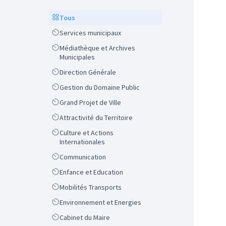
Scope
Tous
Scope
Services municipaux
Scope
Médiathèque et Archives
Municipales
Scope
Direction Générale
Scope
Gestion du Domaine Public
Scope
Grand Projet de Ville
Scope
Attractivité du Territoire
Scope
Culture et Actions
Internationales
Scope
Communication
Scope
Enfance et Education
Scope
Mobilités Transports
Scope
Environnement et Energies
Scope
Cabinet du Maire