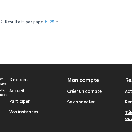
Résultats par page :
25
pe.
Decidim
Mon compte
Re
dans
cis,
Accueil
Créer un compte
Act
ances
Participer
Se connecter
Re
Vos instances
Tél
ouv