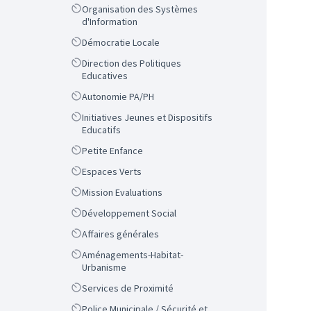
Scope
Organisation des Systèmes
d'Information
Scope
Démocratie Locale
Scope
Direction des Politiques
Educatives
Scope
Autonomie PA/PH
Scope
Initiatives Jeunes et Dispositifs
Educatifs
Scope
Petite Enfance
Scope
Espaces Verts
Scope
Mission Evaluations
Scope
Développement Social
Scope
Affaires générales
Scope
Aménagements-Habitat-
Urbanisme
Scope
Services de Proximité
Scope
Police Municipale / Sécurité et