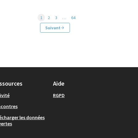
1
2
3
…
64
Suivant
ssources
Aide
ivité
RGPD
ncontres
écharger les données
ertes