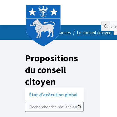
Accueil
Menu principal
M
/
Vos instances
/
Le conseil citoyen
Propositions
du conseil
citoyen
État d'exécution global
Rechercher des réalisations