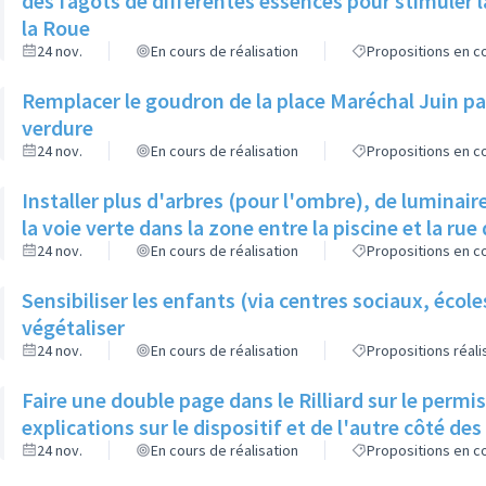
des fagots de différentes essences pour stimuler l
la Roue
24 nov.
En cours de réalisation
Propositions en co
Remplacer le goudron de la place Maréchal Juin par
verdure
24 nov.
En cours de réalisation
Propositions en co
Installer plus d'arbres (pour l'ombre), de luminaire
la voie verte dans la zone entre la piscine et la rue 
24 nov.
En cours de réalisation
Propositions en co
Sensibiliser les enfants (via centres sociaux, écol
végétaliser
24 nov.
En cours de réalisation
Propositions réal
Faire une double page dans le Rilliard sur le permi
explications sur le dispositif et de l'autre côté de
24 nov.
En cours de réalisation
Propositions en co