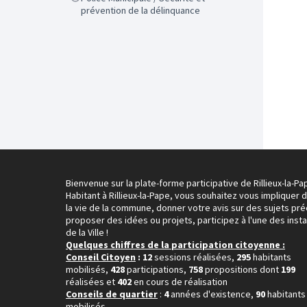
prévention de la délinquance
Bienvenue sur la plate-forme participative de Rillieux-la-Pa
Habitant à Rillieux-la-Pape, vous souhaitez vous impliquer 
la vie de la commune, donner votre avis sur des sujets pré
proposer des idées ou projets, participez à l'une des inst
de la Ville !
Quelques chiffres de la participation citoyenne :
Conseil Citoyen
: 12
sessions réalisées,
295
habitants
mobilisés,
428
participations,
758
propositions dont
199
réalisées et
402
en cours de réalisation
Conseils de quartier
:
4
années d'existence,
90
habitants
mobilisés