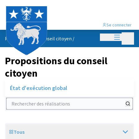
Se connecter
Menu princi
Menu p
Propositions du conseil citoyen
/
Propositions du conseil
citoyen
État d'exécution global
Rechercher des réalisations
Tous
Scope