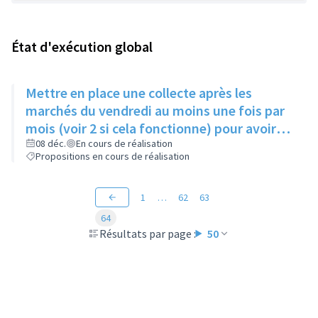
État d'exécution global
Mettre en place une collecte après les
marchés du vendredi au moins une fois par
mois (voir 2 si cela fonctionne) pour avoir
des produits frais pour l'Epice'Rill
08 déc.
En cours de réalisation
Propositions en cours de réalisation
1
…
62
63
64
Résultats par page :
50