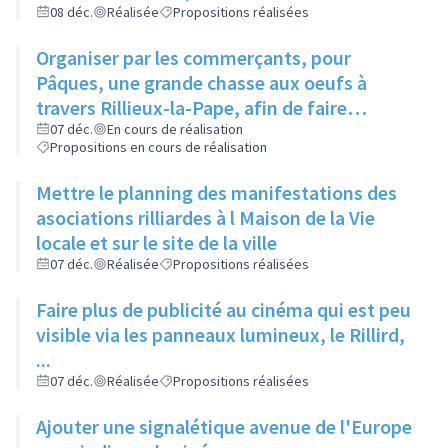
et de la Parentalité
08 déc.
Réalisée
Propositions réalisées
Organiser par les commerçants, pour
Pâques, une grande chasse aux oeufs à
travers Rillieux-la-Pape, afin de faire
connaître différents endroits aux habitants
07 déc.
En cours de réalisation
Propositions en cours de réalisation
Mettre le planning des manifestations des
asociations rilliardes à l Maison de la Vie
locale et sur le site de la ville
07 déc.
Réalisée
Propositions réalisées
Faire plus de publicité au cinéma qui est peu
visible via les panneaux lumineux, le Rillird,
...
07 déc.
Réalisée
Propositions réalisées
Ajouter une signalétique avenue de l'Europe