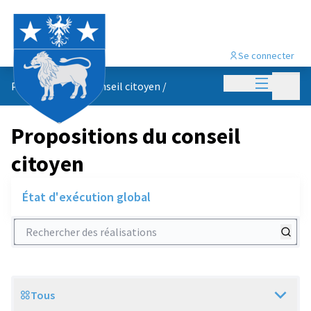
Se connecter
Menu princi
Menu p
Propositions du conseil citoyen
/
Propositions du conseil
citoyen
État d'exécution global
Rechercher des réalisations
Tous
Scope