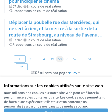
pour indiquer le cinéma
07 déc.
En cours de réalisation
Propositions en cours de réalisation
Déplacer la poubelle rue des Mercières, qui
ne sert à rien, et la mettre à la sortie de la
route de Strasbourg, au niveau de l'avenue
Jean Moulin, en face de l'immeuble en
07 déc.
En cours de réalisation
Propositions en cours de réalisation
construction
1
…
48
49
50
51
52
…
64
Résultats par page :
25
Informations sur les cookies utilisés sur le site web
Nous utilisons des cookies sur notre site Web pour améliorer la
performance et les contenus du site. Les cookies nous permettent
Conditions d'utilisation
de fournir une expérience utilisateur et un contenu plus
Paramètres des cookies
personnalisés à partir de nos canaux de médias sociaux.