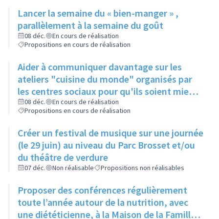
public...), à une date fixe
Lancer la semaine du « bien-manger » ,
parallèlement à la semaine du goût
08 déc.
En cours de réalisation
Propositions en cours de réalisation
Aider à communiquer davantage sur les
ateliers "cuisine du monde" organisés par
les centres sociaux pour qu'ils soient mieux
connus
08 déc.
En cours de réalisation
Propositions en cours de réalisation
Créer un festival de musique sur une journée
(le 29 juin) au niveau du Parc Brosset et/ou
du théâtre de verdure
07 déc.
Non réalisable
Propositions non réalisables
Proposer des conférences régulièrement
toute l’année autour de la nutrition, avec
une diététicienne, à la Maison de la Famille