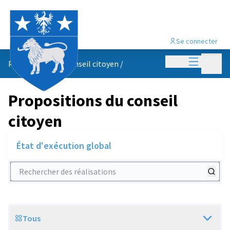
Se connecter
Menu princi
Menu p
Propositions du conseil citoyen
/
Propositions du conseil
citoyen
État d'exécution global
Rechercher des réalisations
Tous
Scope