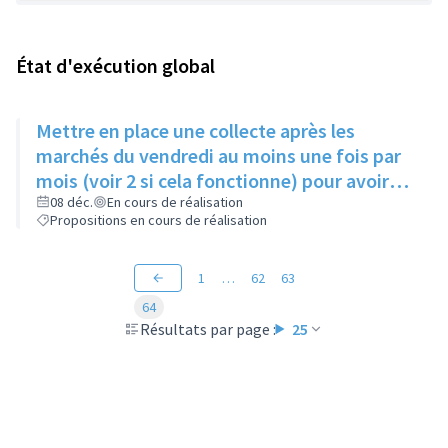
État d'exécution global
Mettre en place une collecte après les
marchés du vendredi au moins une fois par
mois (voir 2 si cela fonctionne) pour avoir
des produits frais pour l'Epice'Rill
08 déc.
En cours de réalisation
Propositions en cours de réalisation
1
…
62
63
64
Résultats par page :
25