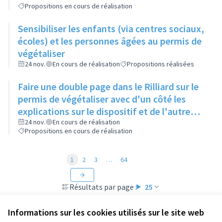
Propositions en cours de réalisation
Sensibiliser les enfants (via centres sociaux,
écoles) et les personnes âgées au permis de
végétaliser
24 nov.
En cours de réalisation
Propositions réalisées
Faire une double page dans le Rilliard sur le
permis de végétaliser avec d'un côté les
explications sur le dispositif et de l'autre
côté des exemples concrets de lieux à
24 nov.
En cours de réalisation
Propositions en cours de réalisation
investir
1
2
3
…
64
Résultats par page :
25
Informations sur les cookies utilisés sur le site web