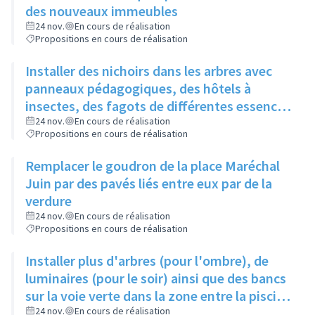
des nouveaux immeubles
24 nov.
En cours de réalisation
Propositions en cours de réalisation
Installer des nichoirs dans les arbres avec
panneaux pédagogiques, des hôtels à
insectes, des fagots de différentes essences
pour stimuler la biodiversité sur la place du
24 nov.
En cours de réalisation
Propositions en cours de réalisation
Château à la Roue
Remplacer le goudron de la place Maréchal
Juin par des pavés liés entre eux par de la
verdure
24 nov.
En cours de réalisation
Propositions en cours de réalisation
Installer plus d'arbres (pour l'ombre), de
luminaires (pour le soir) ainsi que des bancs
sur la voie verte dans la zone entre la piscine
et la rue de l'Industrie
24 nov.
En cours de réalisation