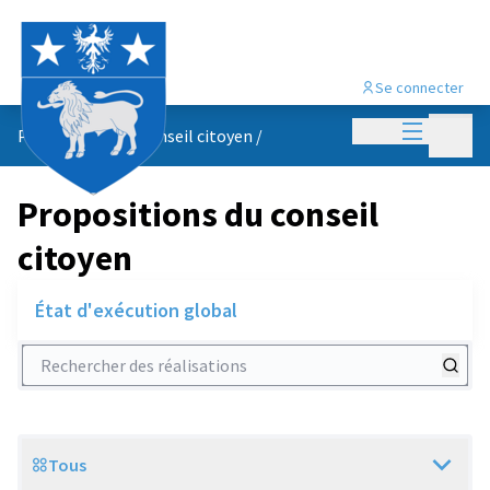
Se connecter
Menu princi
Menu p
Propositions du conseil citoyen
/
Propositions du conseil
citoyen
État d'exécution global
Rechercher des réalisations
Tous
Scope