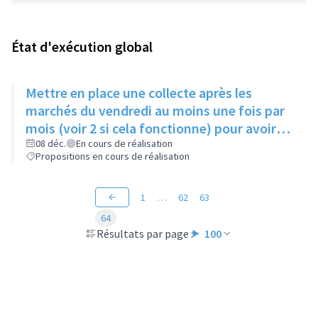
État d'exécution global
Mettre en place une collecte après les
marchés du vendredi au moins une fois par
mois (voir 2 si cela fonctionne) pour avoir
des produits frais pour l'Epice'Rill
08 déc.
En cours de réalisation
Propositions en cours de réalisation
1
…
62
63
64
Résultats par page :
100