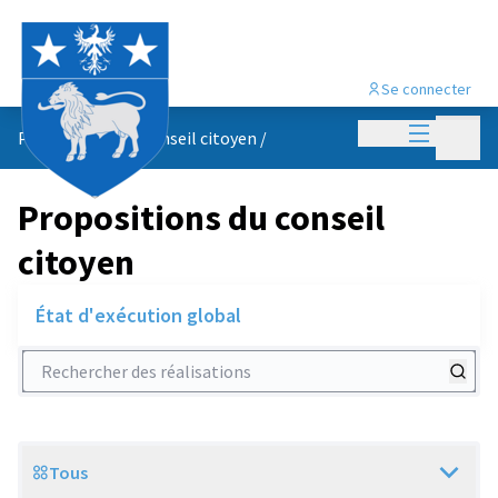
Se connecter
Menu princi
Menu p
Propositions du conseil citoyen
/
Propositions du conseil
citoyen
État d'exécution global
Rechercher des réalisations
Tous
Scope