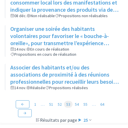
consommer local lors des manifestations et
indiquer la provenance des produits via des
cartes de visite laissées à disposition
08 déc.
Non réalisable
Propositions non réalisables
pendant l’évènement
Organiser une soirée des habitants
volontaires pour favoriser le « bouche-à-
oreille», pour transmettre l’expérience
acquise et pour mobiliser de nouvelles
14 nov.
En cours de réalisation
Propositions en cours de réalisation
recrues (médiateur)
Associer des habitants et/ou des
associations de proximité à des réunions
professionnelles pour recueillir leurs besoins
et idées pour imaginer de nouvelles actions
14 nov.
Réalisée
Propositions réalisées
1
…
51
52
53
54
55
…
64
Résultats par page :
25