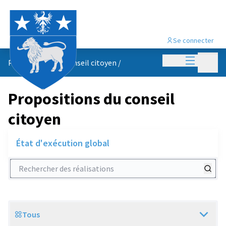
Se connecter
Menu princi
Menu p
Propositions du conseil citoyen
/
Propositions du conseil
citoyen
État d'exécution global
Rechercher des réalisations
Tous
Scope