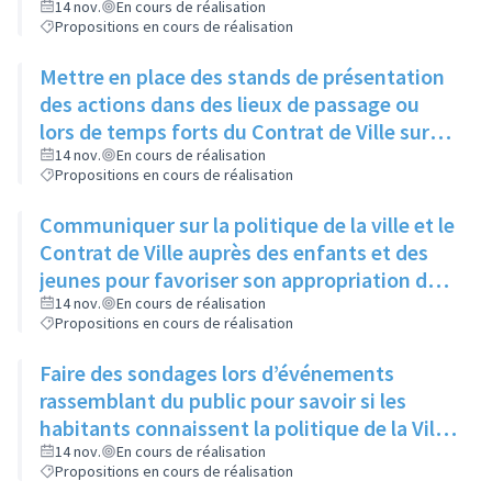
14 nov.
En cours de réalisation
Propositions en cours de réalisation
Mettre en place des stands de présentation
des actions dans des lieux de passage ou
lors de temps forts du Contrat de Ville sur
l’espace public
14 nov.
En cours de réalisation
Propositions en cours de réalisation
Communiquer sur la politique de la ville et le
Contrat de Ville auprès des enfants et des
jeunes pour favoriser son appropriation dès
le plus jeune âge
14 nov.
En cours de réalisation
Propositions en cours de réalisation
Faire des sondages lors d’événements
rassemblant du public pour savoir si les
habitants connaissent la politique de la Ville
/ le contrat de ville
14 nov.
En cours de réalisation
Propositions en cours de réalisation