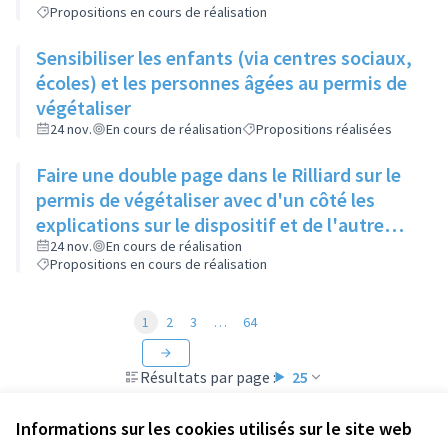
Propositions en cours de réalisation
Sensibiliser les enfants (via centres sociaux,
écoles) et les personnes âgées au permis de
végétaliser
24 nov.
En cours de réalisation
Propositions réalisées
Faire une double page dans le Rilliard sur le
permis de végétaliser avec d'un côté les
explications sur le dispositif et de l'autre
côté des exemples concrets de lieux à
24 nov.
En cours de réalisation
Propositions en cours de réalisation
investir
1
2
3
…
64
Résultats par page :
25
Informations sur les cookies utilisés sur le site web