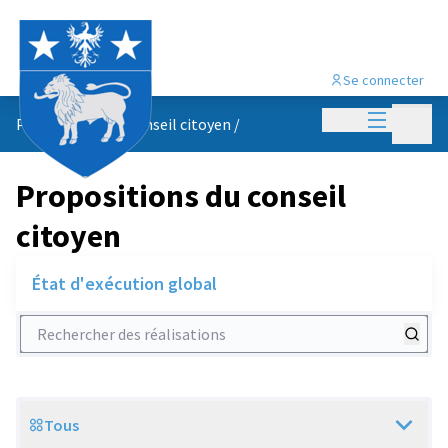
Se connecter
Menu princi
Menu p
Propositions du conseil citoyen
/
Propositions du conseil
citoyen
État d'exécution global
Rechercher des réalisations
Tous
Scope