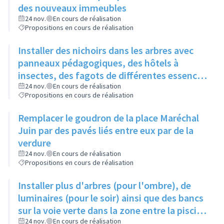
des nouveaux immeubles
24 nov.
En cours de réalisation
Propositions en cours de réalisation
Installer des nichoirs dans les arbres avec
panneaux pédagogiques, des hôtels à
insectes, des fagots de différentes essences
pour stimuler la biodiversité sur la place du
24 nov.
En cours de réalisation
Propositions en cours de réalisation
Château à la Roue
Remplacer le goudron de la place Maréchal
Juin par des pavés liés entre eux par de la
verdure
24 nov.
En cours de réalisation
Propositions en cours de réalisation
Installer plus d'arbres (pour l'ombre), de
luminaires (pour le soir) ainsi que des bancs
sur la voie verte dans la zone entre la piscine
et la rue de l'Industrie
24 nov.
En cours de réalisation