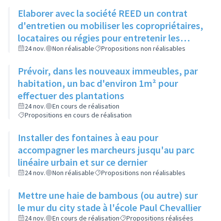
Elaborer avec la société REED un contrat
d'entretien ou mobiliser les copropriétaires,
locataires ou régies pour entretenir les
espaces verts entre bâtiments
24 nov.
Non réalisable
Propositions non réalisables
Prévoir, dans les nouveaux immeubles, par
habitation, un bac d'environ 1m² pour
effectuer des plantations
24 nov.
En cours de réalisation
Propositions en cours de réalisation
Installer des fontaines à eau pour
accompagner les marcheurs jusqu'au parc
linéaire urbain et sur ce dernier
24 nov.
Non réalisable
Propositions non réalisables
Mettre une haie de bambous (ou autre) sur
le mur du city stade à l'école Paul Chevallier
24 nov.
En cours de réalisation
Propositions réalisées