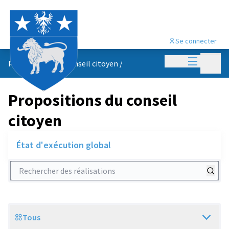
Se connecter
Menu princi
Menu p
Propositions du conseil citoyen
/
Propositions du conseil
citoyen
État d'exécution global
Rechercher des réalisations
Tous
Scope