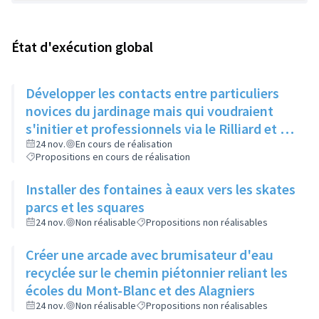
État d'exécution global
Développer les contacts entre particuliers
novices du jardinage mais qui voudraient
s'initier et professionnels via le Rilliard et la
Maison de la Vie Locale
24 nov.
En cours de réalisation
Propositions en cours de réalisation
Installer des fontaines à eaux vers les skates
parcs et les squares
24 nov.
Non réalisable
Propositions non réalisables
Créer une arcade avec brumisateur d'eau
recyclée sur le chemin piétonnier reliant les
écoles du Mont-Blanc et des Alagniers
24 nov.
Non réalisable
Propositions non réalisables