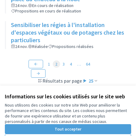
24 nov.
En cours de réalisation
Propositions en cours de réalisation
Sensibiliser les régies à l'installation
d'espaces végétaux ou de potagers chez les
particuliers
24 nov.
Réalisée
Propositions réalisées
1
2
3
4
…
64
Résultats par page :
25
Informations sur les cookies utilisés sur le site web
Nous utilisons des cookies sur notre site Web pour améliorer la
performance et les contenus du site. Les cookies nous permettent
Conditions d'utilisation
de fournir une expérience utilisateur et un contenu plus
Paramètres des cookies
personnalisés à partir de nos canaux de médias sociaux.
Tout accepter