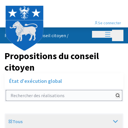
Se connecter
Menu princi
Menu p
Propositions du conseil citoyen
/
Propositions du conseil
citoyen
État d'exécution global
Rechercher des réalisations
Tous
Scope