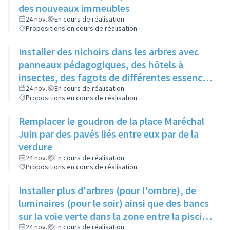
des nouveaux immeubles
24 nov.
En cours de réalisation
Propositions en cours de réalisation
Installer des nichoirs dans les arbres avec
panneaux pédagogiques, des hôtels à
insectes, des fagots de différentes essences
pour stimuler la biodiversité sur la place du
24 nov.
En cours de réalisation
Propositions en cours de réalisation
Château à la Roue
Remplacer le goudron de la place Maréchal
Juin par des pavés liés entre eux par de la
verdure
24 nov.
En cours de réalisation
Propositions en cours de réalisation
Installer plus d'arbres (pour l'ombre), de
luminaires (pour le soir) ainsi que des bancs
sur la voie verte dans la zone entre la piscine
et la rue de l'Industrie
24 nov.
En cours de réalisation