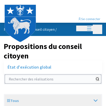
Se connecter
Menu princi
Menu p
Propositions du conseil citoyen
/
Propositions du conseil
citoyen
État d'exécution global
Rechercher des réalisations
Tous
Scope