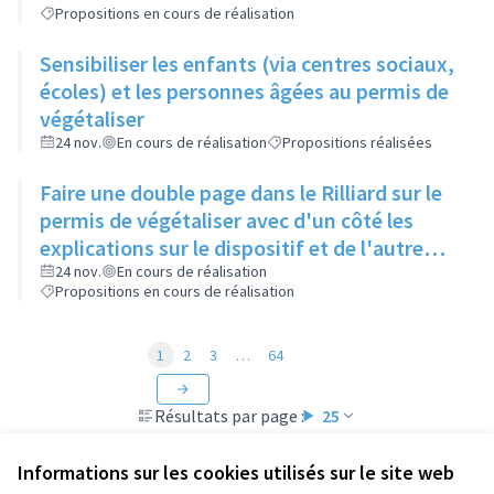
Propositions en cours de réalisation
Sensibiliser les enfants (via centres sociaux,
écoles) et les personnes âgées au permis de
végétaliser
24 nov.
En cours de réalisation
Propositions réalisées
Faire une double page dans le Rilliard sur le
permis de végétaliser avec d'un côté les
explications sur le dispositif et de l'autre
côté des exemples concrets de lieux à
24 nov.
En cours de réalisation
Propositions en cours de réalisation
investir
1
2
3
…
64
Résultats par page :
25
Informations sur les cookies utilisés sur le site web