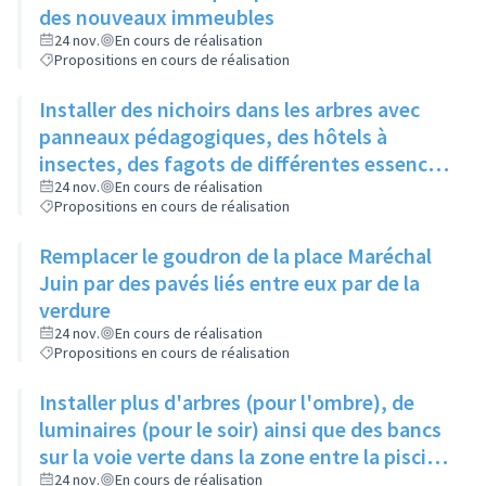
des nouveaux immeubles
24 nov.
En cours de réalisation
Propositions en cours de réalisation
Installer des nichoirs dans les arbres avec
panneaux pédagogiques, des hôtels à
insectes, des fagots de différentes essences
pour stimuler la biodiversité sur la place du
24 nov.
En cours de réalisation
Propositions en cours de réalisation
Château à la Roue
Remplacer le goudron de la place Maréchal
Juin par des pavés liés entre eux par de la
verdure
24 nov.
En cours de réalisation
Propositions en cours de réalisation
Installer plus d'arbres (pour l'ombre), de
luminaires (pour le soir) ainsi que des bancs
sur la voie verte dans la zone entre la piscine
et la rue de l'Industrie
24 nov.
En cours de réalisation