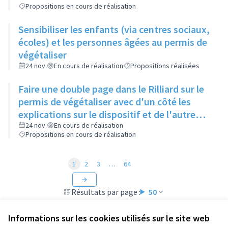
Propositions en cours de réalisation
Sensibiliser les enfants (via centres sociaux,
écoles) et les personnes âgées au permis de
végétaliser
24 nov.
En cours de réalisation
Propositions réalisées
Faire une double page dans le Rilliard sur le
permis de végétaliser avec d'un côté les
explications sur le dispositif et de l'autre
côté des exemples concrets de lieux à
24 nov.
En cours de réalisation
Propositions en cours de réalisation
investir
1
2
3
…
64
Résultats par page :
50
Informations sur les cookies utilisés sur le site web