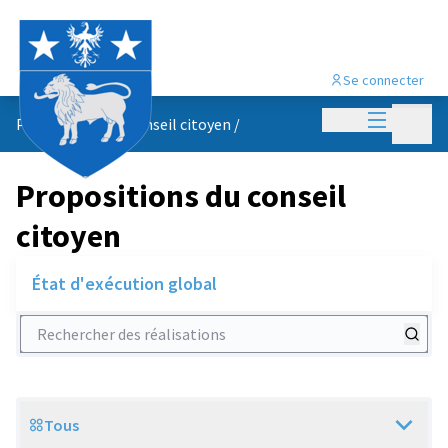
Se connecter
Menu princi
Menu p
Propositions du conseil citoyen
/
Propositions du conseil
citoyen
État d'exécution global
Rechercher des réalisations
Tous
Scope