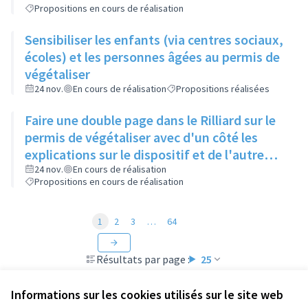
Propositions en cours de réalisation
Sensibiliser les enfants (via centres sociaux,
écoles) et les personnes âgées au permis de
végétaliser
24 nov.
En cours de réalisation
Propositions réalisées
Faire une double page dans le Rilliard sur le
permis de végétaliser avec d'un côté les
explications sur le dispositif et de l'autre
côté des exemples concrets de lieux à
24 nov.
En cours de réalisation
Propositions en cours de réalisation
investir
1
2
3
…
64
Résultats par page :
25
Informations sur les cookies utilisés sur le site web