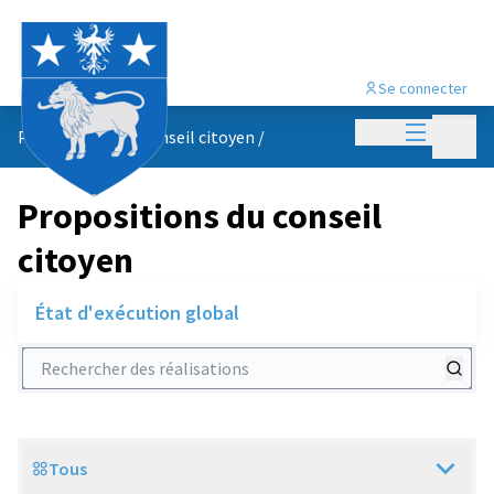
Se connecter
Menu princi
Menu p
Propositions du conseil citoyen
/
Propositions du conseil
citoyen
État d'exécution global
Rechercher des réalisations
Tous
Scope