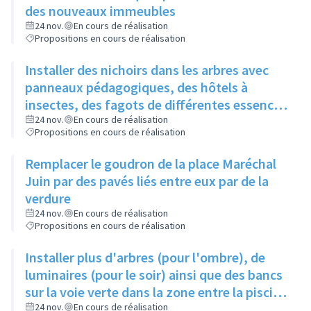
des nouveaux immeubles
24 nov.
En cours de réalisation
Propositions en cours de réalisation
Installer des nichoirs dans les arbres avec
panneaux pédagogiques, des hôtels à
insectes, des fagots de différentes essences
pour stimuler la biodiversité sur la place du
24 nov.
En cours de réalisation
Propositions en cours de réalisation
Château à la Roue
Remplacer le goudron de la place Maréchal
Juin par des pavés liés entre eux par de la
verdure
24 nov.
En cours de réalisation
Propositions en cours de réalisation
Installer plus d'arbres (pour l'ombre), de
luminaires (pour le soir) ainsi que des bancs
sur la voie verte dans la zone entre la piscine
et la rue de l'Industrie
24 nov.
En cours de réalisation