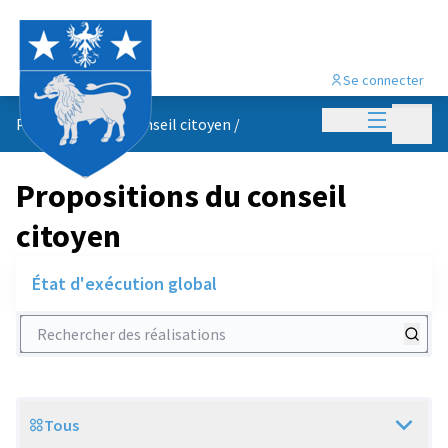
Se connecter
Menu princi
Menu p
Propositions du conseil citoyen
/
Propositions du conseil
citoyen
État d'exécution global
Rechercher des réalisations
Tous
Scope