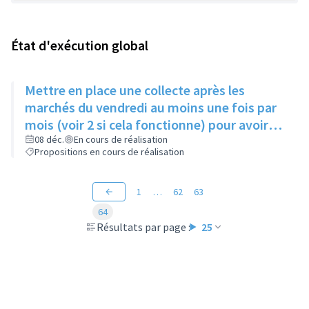
État d'exécution global
Mettre en place une collecte après les
marchés du vendredi au moins une fois par
mois (voir 2 si cela fonctionne) pour avoir
des produits frais pour l'Epice'Rill
08 déc.
En cours de réalisation
Propositions en cours de réalisation
1
…
62
63
64
Résultats par page :
25