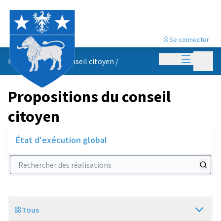
Se connecter
Menu princi
Menu p
Propositions du conseil citoyen
/
Propositions du conseil
citoyen
État d'exécution global
Rechercher des réalisations
Tous
Scope