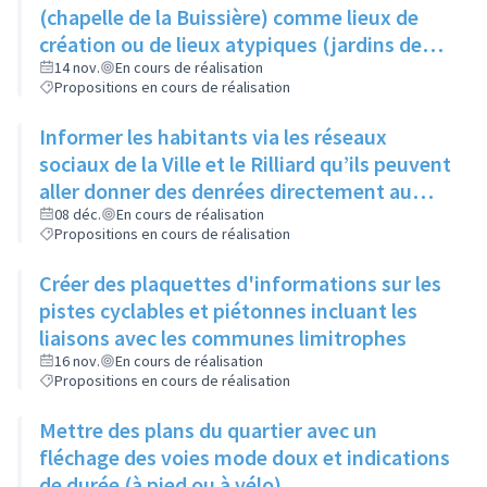
produisent
(chapelle de la Buissière) comme lieux de
création ou de lieux atypiques (jardins des
Semailles) comme lieux d'exposition pour
14 nov.
En cours de réalisation
Propositions en cours de réalisation
photos ou oeuvres
Informer les habitants via les réseaux
sociaux de la Ville et le Rilliard qu’ils peuvent
aller donner des denrées directement au
local des restos du cœur (au 1- 3 rue Jacques
08 déc.
En cours de réalisation
Propositions en cours de réalisation
Prévert), les lundis, mardis et mercredis
Créer des plaquettes d'informations sur les
pistes cyclables et piétonnes incluant les
liaisons avec les communes limitrophes
16 nov.
En cours de réalisation
Propositions en cours de réalisation
Mettre des plans du quartier avec un
fléchage des voies mode doux et indications
de durée (à pied ou à vélo)