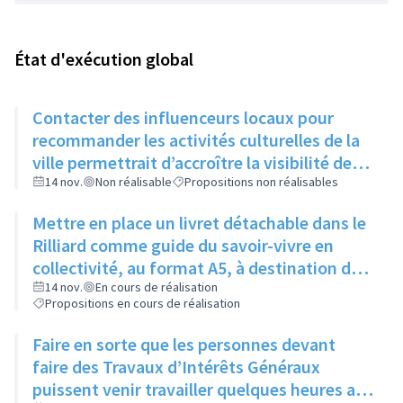
État d'exécution global
Contacter des influenceurs locaux pour
recommander les activités culturelles de la
ville permettrait d’accroître la visibilité des
évènements auprès des jeunes
14 nov.
Non réalisable
Propositions non réalisables
Mettre en place un livret détachable dans le
Rilliard comme guide du savoir-vivre en
collectivité, au format A5, à destination des
immeubles un mois puis des maisons le
14 nov.
En cours de réalisation
Propositions en cours de réalisation
mois suivant
Faire en sorte que les personnes devant
faire des Travaux d’Intérêts Généraux
puissent venir travailler quelques heures aux