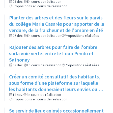
restos du cœur dans le cadre de leur
08 déc.
En cours de réalisation
Propositions en cours de réalisation
sanction
Planter des arbres et des fleurs sur le parvis
du collège Maria Casarès pour apporter de la
verdure, de la fraicheur et de l'ombre en été
07 déc.
En cours de réalisation
Propositions réalisées
Rajouter des arbres pour faire de l'ombre
surla voie verte, entre le Loup Pendu et
Sathonay
07 déc.
En cours de réalisation
Propositions réalisées
Créer un comité consultatif des habitants,
sous forme d'une plateforme sur laquelle
les habitants donneraient leurs envies ou se
manifesteraient sur leur volonté de
14 nov.
En cours de réalisation
Propositions en cours de réalisation
participer à tel ou tel évènement, et où les
acteurs culturels présenteraient ce qu'ils
Se servir de lieux animés occasionnellement