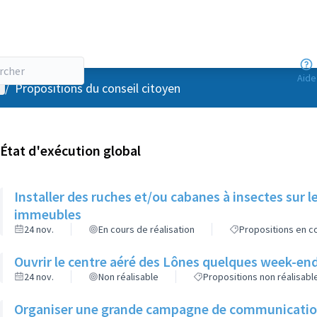
Aide
enu utilisateur
/
Propositions du conseil citoyen
État d'exécution global
Installer des ruches et/ou cabanes à insectes sur l
immeubles
24 nov.
En cours de réalisation
Propositions en co
Ouvrir le centre aéré des Lônes quelques week-end
24 nov.
Non réalisable
Propositions non réalisabl
Organiser une grande campagne de communication d