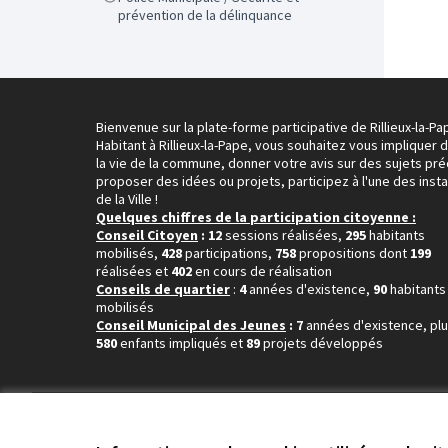
prévention de la délinquance
Bienvenue sur la plate-forme participative de Rillieux-la-Pa
Habitant à Rillieux-la-Pape, vous souhaitez vous impliquer 
la vie de la commune, donner votre avis sur des sujets pré
proposer des idées ou projets, participez à l'une des inst
de la Ville !
Quelques chiffres de la participation citoyenne :
Conseil Citoyen
: 12
sessions réalisées,
295
habitants
mobilisés,
428
participations,
758
propositions dont
199
réalisées et
402
en cours de réalisation
Conseils de quartier
:
4
années d'existence,
90
habitants
mobilisés
Conseil Municipal des Jeunes
: 7
années d'existence, pl
580
enfants impliqués et
89
projets développés
Conditions d'utilisation
Paramètres des cookies