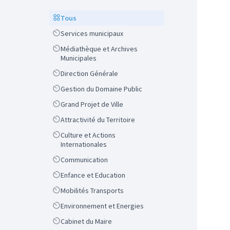
Scope
Tous
Scope
Services municipaux
Scope
Médiathèque et Archives
Municipales
Scope
Direction Générale
Scope
Gestion du Domaine Public
Scope
Grand Projet de Ville
Scope
Attractivité du Territoire
Scope
Culture et Actions
Internationales
Scope
Communication
Scope
Enfance et Education
Scope
Mobilités Transports
Scope
Environnement et Energies
Scope
Cabinet du Maire