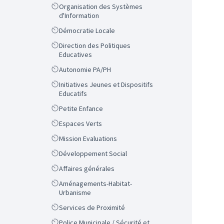
Scope
Organisation des Systèmes
d'Information
Scope
Démocratie Locale
Scope
Direction des Politiques
Educatives
Scope
Autonomie PA/PH
Scope
Initiatives Jeunes et Dispositifs
Educatifs
Scope
Petite Enfance
Scope
Espaces Verts
Scope
Mission Evaluations
Scope
Développement Social
Scope
Affaires générales
Scope
Aménagements-Habitat-
Urbanisme
Scope
Services de Proximité
Scope
Police Municipale / Sécurité et