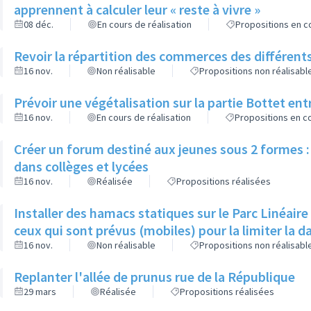
apprennent à calculer leur « reste à vivre »
08 déc.
En cours de réalisation
Propositions en co
Revoir la répartition des commerces des différents
16 nov.
Non réalisable
Propositions non réalisabl
Prévoir une végétalisation sur la partie Bottet entr
16 nov.
En cours de réalisation
Propositions en co
Créer un forum destiné aux jeunes sous 2 formes : 
dans collèges et lycées
16 nov.
Réalisée
Propositions réalisées
Installer des hamacs statiques sur le Parc Linéaire
ceux qui sont prévus (mobiles) pour la limiter la 
16 nov.
Non réalisable
Propositions non réalisabl
Replanter l'allée de prunus rue de la République
29 mars
Réalisée
Propositions réalisées