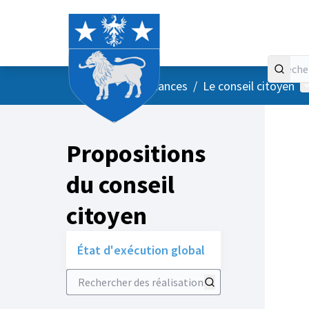
Accueil
Menu principal
M
/
Vos instances
/
Le conseil citoyen
Propositions
du conseil
citoyen
État d'exécution global
Rechercher des réalisations