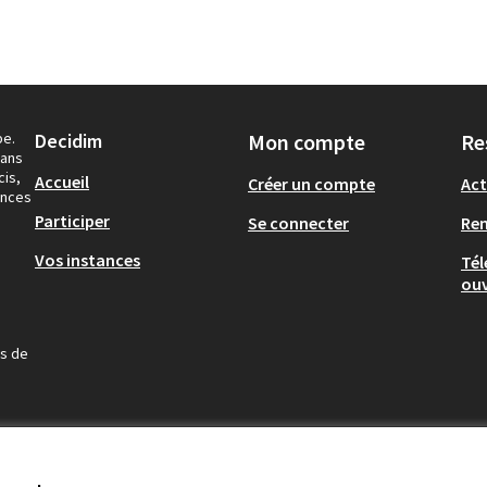
pe.
Decidim
Mon compte
Re
dans
cis,
Accueil
Créer un compte
Act
ances
Participer
Se connecter
Re
Vos instances
Tél
ouv
us de