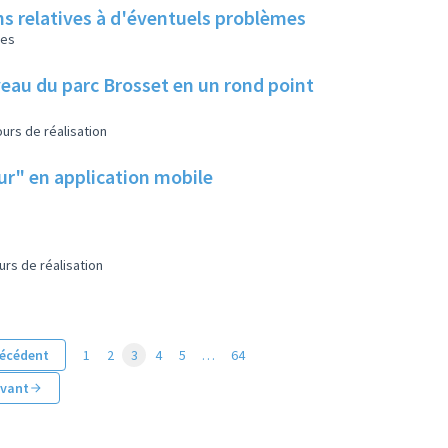
ns relatives à d'éventuels problèmes
les
eau du parc Brosset en un rond point
urs de réalisation
eur" en application mobile
urs de réalisation
écédent
1
2
3
4
5
…
64
ivant