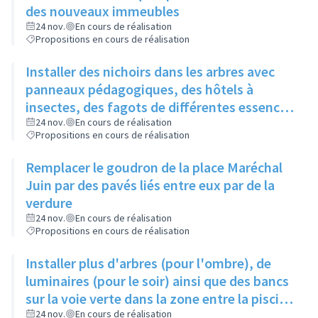
des nouveaux immeubles
24 nov.
En cours de réalisation
Propositions en cours de réalisation
Installer des nichoirs dans les arbres avec
panneaux pédagogiques, des hôtels à
insectes, des fagots de différentes essences
pour stimuler la biodiversité sur la place du
24 nov.
En cours de réalisation
Propositions en cours de réalisation
Château à la Roue
Remplacer le goudron de la place Maréchal
Juin par des pavés liés entre eux par de la
verdure
24 nov.
En cours de réalisation
Propositions en cours de réalisation
Installer plus d'arbres (pour l'ombre), de
luminaires (pour le soir) ainsi que des bancs
sur la voie verte dans la zone entre la piscine
et la rue de l'Industrie
24 nov.
En cours de réalisation