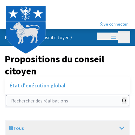
Se connecter
Menu princi
Menu p
Propositions du conseil citoyen
/
Propositions du conseil
citoyen
État d'exécution global
Rechercher des réalisations
Tous
Scope