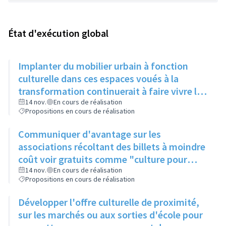
État d'exécution global
Implanter du mobilier urbain à fonction
culturelle dans ces espaces voués à la
transformation continuerait à faire vivre le
secteur
14 nov.
En cours de réalisation
Propositions en cours de réalisation
Communiquer d'avantage sur les
associations récoltant des billets à moindre
coût voir gratuits comme "culture pour
tous" et faire connaitre le PASS Culture
14 nov.
En cours de réalisation
Propositions en cours de réalisation
Développer l'offre culturelle de proximité,
sur les marchés ou aux sorties d'école pour