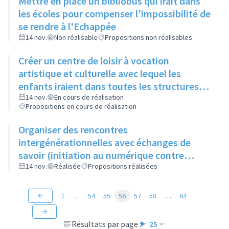
Mettre en place un bibliobus qui irait dans
les écoles pour compenser l'impossibilité de
se rendre à l'Echappée
14 nov.
Non réalisable
Propositions non réalisables
Créer un centre de loisir à vocation
artistique et culturelle avec lequel les
enfants iraient dans toutes les structures
artistiques et culturelles de la ville pour faire
14 nov.
En cours de réalisation
Propositions en cours de réalisation
des ateliers et découvrir les différents
métiers de l'art
Organiser des rencontres
intergénérationnelles avec échanges de
savoir (initiation au numérique contre
apprentissage du tricot)
14 nov.
Réalisée
Propositions réalisées
1
…
54
55
56
57
58
…
64
Résultats par page :
25