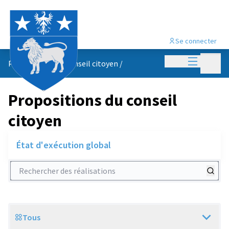
Se connecter
Menu princi
Menu p
Propositions du conseil citoyen
/
Propositions du conseil
citoyen
État d'exécution global
Rechercher des réalisations
Tous
Scope