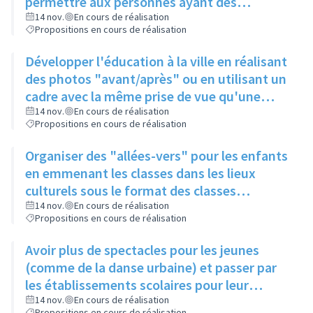
permettre aux personnes ayant des
problèmes de mobilité d'avoir accès à la
14 nov.
En cours de réalisation
Propositions en cours de réalisation
culture
Développer l'éducation à la ville en réalisant
des photos "avant/après" ou en utilisant un
cadre avec la même prise de vue qu'une
photo posée à proximité
14 nov.
En cours de réalisation
Propositions en cours de réalisation
Organiser des "allées-vers" pour les enfants
en emmenant les classes dans les lieux
culturels sous le format des classes
découvertes
14 nov.
En cours de réalisation
Propositions en cours de réalisation
Avoir plus de spectacles pour les jeunes
(comme de la danse urbaine) et passer par
les établissements scolaires pour leur
donner envie de s'y rendre
14 nov.
En cours de réalisation
Propositions en cours de réalisation