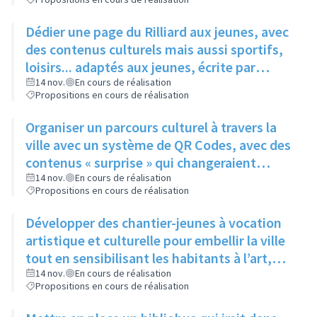
Dédier une page du Rilliard aux jeunes, avec
des contenus culturels mais aussi sportifs,
loisirs... adaptés aux jeunes, écrite par
quelques adolescents fréquentant l'espace
14 nov.
En cours de réalisation
Propositions en cours de réalisation
jeune
Organiser un parcours culturel à travers la
ville avec un système de QR Codes, avec des
contenus « surprise » qui changeraient
régulièrement pour éviter la lassitude
14 nov.
En cours de réalisation
Propositions en cours de réalisation
Développer des chantier-jeunes à vocation
artistique et culturelle pour embellir la ville
tout en sensibilisant les habitants à l’art,
pour aider le service culture à participer et à
14 nov.
En cours de réalisation
Propositions en cours de réalisation
promouvoir les évènements qu’il organise