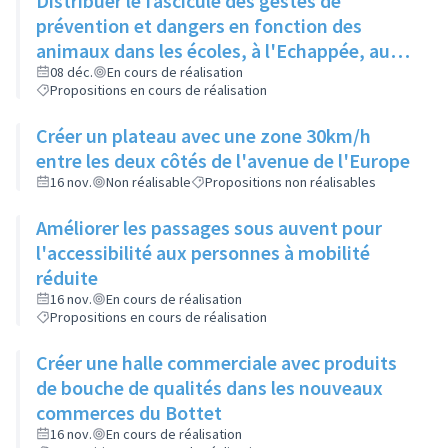
Distribuer le fascicule des gestes de
prévention et dangers en fonction des
animaux dans les écoles, à l'Echappée, aux
Centres Sociaux.... et l'insérer dans le
08 déc.
En cours de réalisation
Propositions en cours de réalisation
Rilliard en version détachable.
Créer un plateau avec une zone 30km/h
entre les deux côtés de l'avenue de l'Europe
16 nov.
Non réalisable
Propositions non réalisables
Améliorer les passages sous auvent pour
l'accessibilité aux personnes à mobilité
réduite
16 nov.
En cours de réalisation
Propositions en cours de réalisation
Créer une halle commerciale avec produits
de bouche de qualités dans les nouveaux
commerces du Bottet
16 nov.
En cours de réalisation