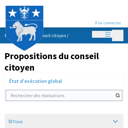
Se connecter
Menu princi
Menu p
Propositions du conseil citoyen
/
Propositions du conseil
citoyen
État d'exécution global
Rechercher des réalisations
Tous
Scope