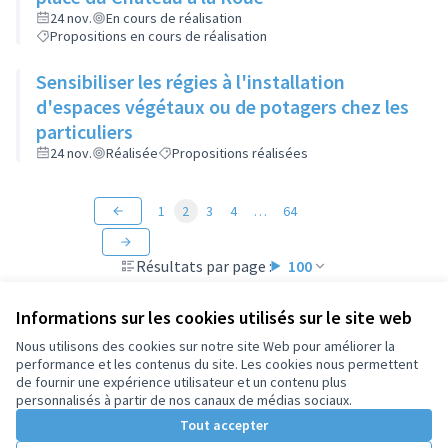
24 nov.
En cours de réalisation
Propositions en cours de réalisation
Sensibiliser les régies à l'installation
d'espaces végétaux ou de potagers chez les
particuliers
24 nov.
Réalisée
Propositions réalisées
1
2
3
4
…
64
Résultats par page :
100
Informations sur les cookies utilisés sur le site web
Nous utilisons des cookies sur notre site Web pour améliorer la
performance et les contenus du site. Les cookies nous permettent
Conditions d'utilisation
de fournir une expérience utilisateur et un contenu plus
Paramètres des cookies
personnalisés à partir de nos canaux de médias sociaux.
Tout accepter