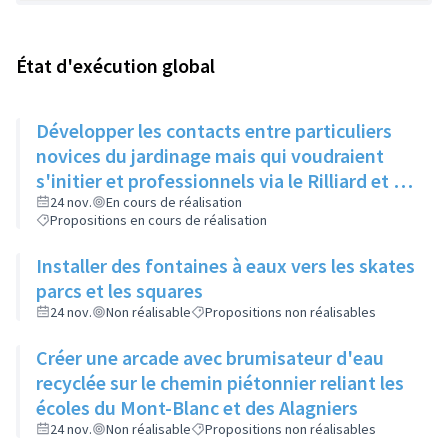
État d'exécution global
Développer les contacts entre particuliers
novices du jardinage mais qui voudraient
s'initier et professionnels via le Rilliard et la
Maison de la Vie Locale
24 nov.
En cours de réalisation
Propositions en cours de réalisation
Installer des fontaines à eaux vers les skates
parcs et les squares
24 nov.
Non réalisable
Propositions non réalisables
Créer une arcade avec brumisateur d'eau
recyclée sur le chemin piétonnier reliant les
écoles du Mont-Blanc et des Alagniers
24 nov.
Non réalisable
Propositions non réalisables