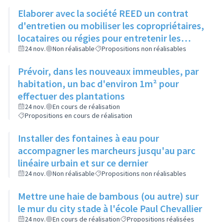
Elaborer avec la société REED un contrat
d'entretien ou mobiliser les copropriétaires,
locataires ou régies pour entretenir les
espaces verts entre bâtiments
24 nov.
Non réalisable
Propositions non réalisables
Prévoir, dans les nouveaux immeubles, par
habitation, un bac d'environ 1m² pour
effectuer des plantations
24 nov.
En cours de réalisation
Propositions en cours de réalisation
Installer des fontaines à eau pour
accompagner les marcheurs jusqu'au parc
linéaire urbain et sur ce dernier
24 nov.
Non réalisable
Propositions non réalisables
Mettre une haie de bambous (ou autre) sur
le mur du city stade à l'école Paul Chevallier
24 nov.
En cours de réalisation
Propositions réalisées