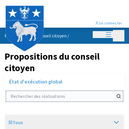
Se connecter
Menu princi
Menu p
Propositions du conseil citoyen
/
Propositions du conseil
citoyen
État d'exécution global
Rechercher des réalisations
Tous
Scope