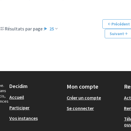
Précédent
Résultats par page :
25
Suivant
pe.
Decidim
Mon compte
Re
dans
cis,
Accueil
Créer un compte
Act
ances
Participer
Se connecter
Re
Vos instances
Tél
ouv