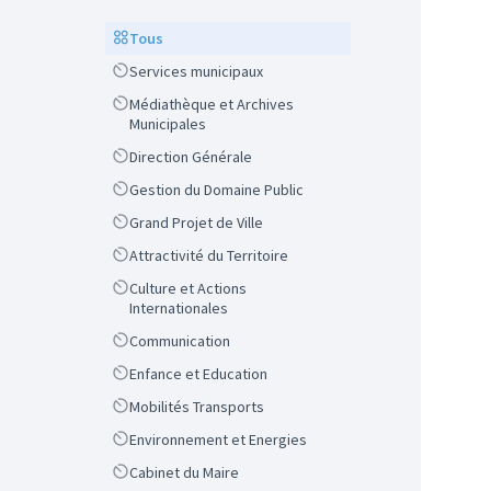
Scope
Tous
Scope
Services municipaux
Scope
Médiathèque et Archives
Municipales
Scope
Direction Générale
Scope
Gestion du Domaine Public
Scope
Grand Projet de Ville
Scope
Attractivité du Territoire
Scope
Culture et Actions
Internationales
Scope
Communication
Scope
Enfance et Education
Scope
Mobilités Transports
Scope
Environnement et Energies
Scope
Cabinet du Maire