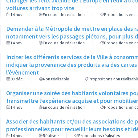
Changer les feux avenue de l'Europe en feux à déte
voitures arrivant trop vite
14 nov.
En cours de réalisation
Propositions en co
Demander à la Métropole de mettre en place des r
notamment vers les passages piétons, pour plus d
14 nov.
En cours de réalisation
Propositions en co
Inciter les différents services de la Ville à consom
indiquer la provenance des produits via des cartes 
l’évènement
08 déc.
Non réalisable
Propositions non réalisabl
Organiser une soirée des habitants volontaires pou
transmettre l’expérience acquise et pour mobilise
14 nov.
En cours de réalisation
Propositions en co
Associer des habitants et/ou des associations de 
professionnelles pour recueillir leurs besoins et i
14 nov.
Réalisée
Propositions réalisées