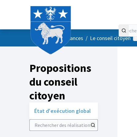
Accueil
Menu principal
M
/
Vos instances
/
Le conseil citoyen
Propositions
du conseil
citoyen
État d'exécution global
Rechercher des réalisations