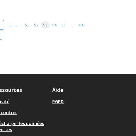
1
…
51
52
53
54
55
…
64
ssources
Aide
ivité
RGPD
ncontres
écharger les données
ertes