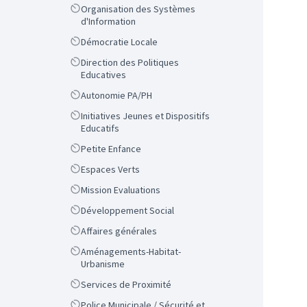
Scope
Organisation des Systèmes
d'Information
Scope
Démocratie Locale
Scope
Direction des Politiques
Educatives
Scope
Autonomie PA/PH
Scope
Initiatives Jeunes et Dispositifs
Educatifs
Scope
Petite Enfance
Scope
Espaces Verts
Scope
Mission Evaluations
Scope
Développement Social
Scope
Affaires générales
Scope
Aménagements-Habitat-
Urbanisme
Scope
Services de Proximité
Scope
Police Municipale / Sécurité et