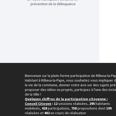
prévention de la délinquance
Bienvenue sur la plate-forme participative de Rillieux-la-Pa
Habitant à Rillieux-la-Pape, vous souhaitez vous impliquer 
la vie de la commune, donner votre avis sur des sujets pré
proposer des idées ou projets, participez à l'une des inst
de la Ville !
Quelques chiffres de la participation citoyenne :
Conseil Citoyen
: 12
sessions réalisées,
295
habitants
mobilisés,
428
participations,
758
propositions dont
199
réalisées et
402
en cours de réalisation