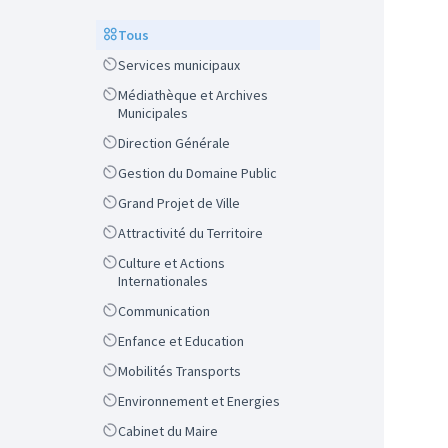
Scope
Tous
Scope
Services municipaux
Scope
Médiathèque et Archives
Municipales
Scope
Direction Générale
Scope
Gestion du Domaine Public
Scope
Grand Projet de Ville
Scope
Attractivité du Territoire
Scope
Culture et Actions
Internationales
Scope
Communication
Scope
Enfance et Education
Scope
Mobilités Transports
Scope
Environnement et Energies
Scope
Cabinet du Maire