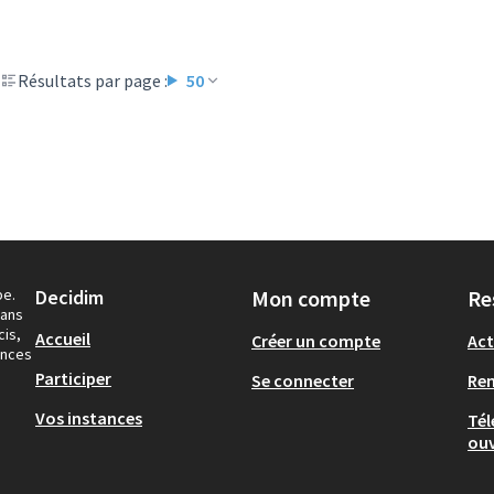
Résultats par page :
50
pe.
Decidim
Mon compte
Re
dans
cis,
Accueil
Créer un compte
Act
ances
Participer
Se connecter
Re
Vos instances
Tél
ouv