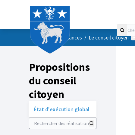
Accueil
Menu principal
M
/
Vos instances
/
Le conseil citoyen
Propositions
du conseil
citoyen
État d'exécution global
Rechercher des réalisations