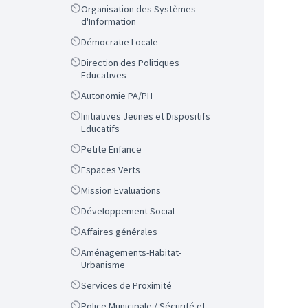
Scope
Organisation des Systèmes
d'Information
Scope
Démocratie Locale
Scope
Direction des Politiques
Educatives
Scope
Autonomie PA/PH
Scope
Initiatives Jeunes et Dispositifs
Educatifs
Scope
Petite Enfance
Scope
Espaces Verts
Scope
Mission Evaluations
Scope
Développement Social
Scope
Affaires générales
Scope
Aménagements-Habitat-
Urbanisme
Scope
Services de Proximité
Scope
Police Municipale / Sécurité et