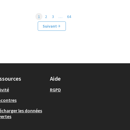
1
2
3
…
64
Suivant
ssources
Aide
ivité
RGPD
ncontres
écharger les données
ertes