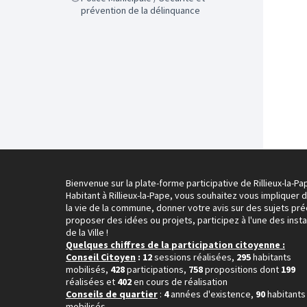
prévention de la délinquance
Bienvenue sur la plate-forme participative de Rillieux-la-Pa
Habitant à Rillieux-la-Pape, vous souhaitez vous impliquer 
la vie de la commune, donner votre avis sur des sujets pré
proposer des idées ou projets, participez à l'une des inst
de la Ville !
Quelques chiffres de la participation citoyenne :
Conseil Citoyen
: 12
sessions réalisées,
295
habitants
mobilisés,
428
participations,
758
propositions dont
199
réalisées et
402
en cours de réalisation
Conseils de quartier
:
4
années d'existence,
90
habitants
mobilisés