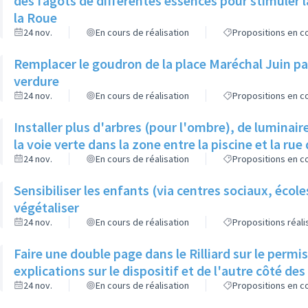
des fagots de différentes essences pour stimuler l
la Roue
24 nov.
En cours de réalisation
Propositions en co
Remplacer le goudron de la place Maréchal Juin par
verdure
24 nov.
En cours de réalisation
Propositions en co
Installer plus d'arbres (pour l'ombre), de luminaire
la voie verte dans la zone entre la piscine et la rue 
24 nov.
En cours de réalisation
Propositions en co
Sensibiliser les enfants (via centres sociaux, écol
végétaliser
24 nov.
En cours de réalisation
Propositions réal
Faire une double page dans le Rilliard sur le permi
explications sur le dispositif et de l'autre côté de
24 nov.
En cours de réalisation
Propositions en co