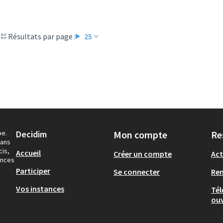
Résultats par page :
25
pe.
Decidim
Mon compte
Re
dans
cis,
Accueil
Créer un compte
Act
ances
Participer
Se connecter
Re
Vos instances
Tél
ouv