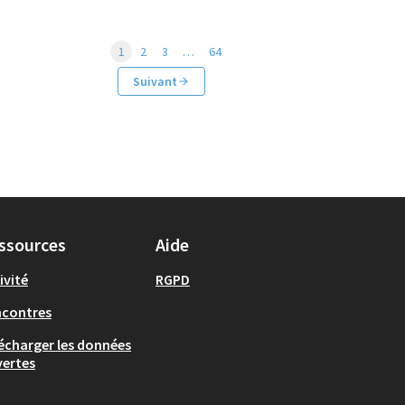
1
2
3
…
64
Suivant
ssources
Aide
ivité
RGPD
ncontres
écharger les données
ertes