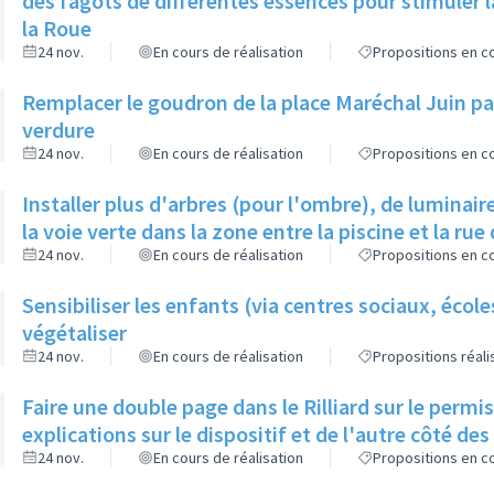
des fagots de différentes essences pour stimuler l
la Roue
24 nov.
En cours de réalisation
Propositions en co
Remplacer le goudron de la place Maréchal Juin par
verdure
24 nov.
En cours de réalisation
Propositions en co
Installer plus d'arbres (pour l'ombre), de luminaire
la voie verte dans la zone entre la piscine et la rue 
24 nov.
En cours de réalisation
Propositions en co
Sensibiliser les enfants (via centres sociaux, écol
végétaliser
24 nov.
En cours de réalisation
Propositions réal
Faire une double page dans le Rilliard sur le permi
explications sur le dispositif et de l'autre côté de
24 nov.
En cours de réalisation
Propositions en co