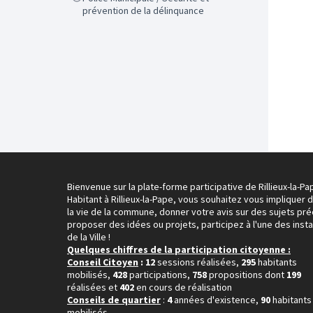
prévention de la délinquance
Bienvenue sur la plate-forme participative de Rillieux-la-Pa
Habitant à Rillieux-la-Pape, vous souhaitez vous impliquer 
la vie de la commune, donner votre avis sur des sujets pré
proposer des idées ou projets, participez à l'une des inst
de la Ville !
Quelques chiffres de la participation citoyenne :
Conseil Citoyen
: 12
sessions réalisées,
295
habitants
mobilisés,
428
participations,
758
propositions dont
199
réalisées et
402
en cours de réalisation
Conseils de quartier
:
4
années d'existence,
90
habitants
mobilisés