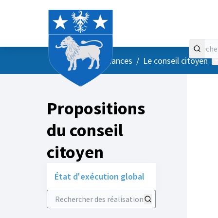
Accueil
Menu principal
M
/
Vos instances
/
Le conseil citoyen
Propositions
du conseil
citoyen
État d'exécution global
Rechercher des réalisations