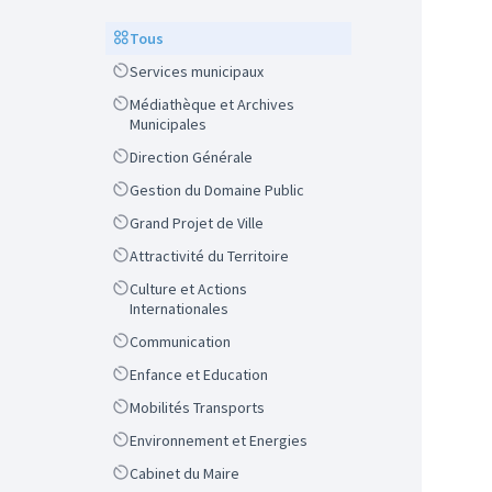
Scope
Tous
Scope
Services municipaux
Scope
Médiathèque et Archives
Municipales
Scope
Direction Générale
Scope
Gestion du Domaine Public
Scope
Grand Projet de Ville
Scope
Attractivité du Territoire
Scope
Culture et Actions
Internationales
Scope
Communication
Scope
Enfance et Education
Scope
Mobilités Transports
Scope
Environnement et Energies
Scope
Cabinet du Maire