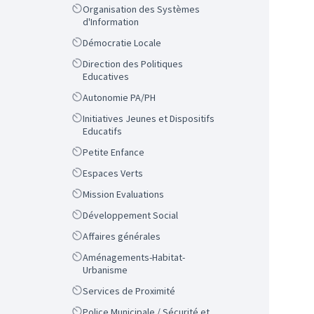
Scope
Organisation des Systèmes
d'Information
Scope
Démocratie Locale
Scope
Direction des Politiques
Educatives
Scope
Autonomie PA/PH
Scope
Initiatives Jeunes et Dispositifs
Educatifs
Scope
Petite Enfance
Scope
Espaces Verts
Scope
Mission Evaluations
Scope
Développement Social
Scope
Affaires générales
Scope
Aménagements-Habitat-
Urbanisme
Scope
Services de Proximité
Scope
Police Municipale / Sécurité et