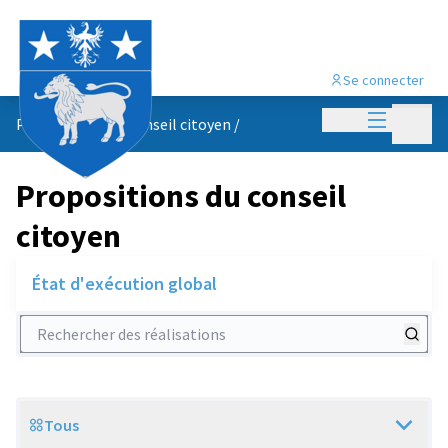
Se connecter
Menu princi
Menu p
Propositions du conseil citoyen
/
Propositions du conseil
citoyen
État d'exécution global
Rechercher des réalisations
Tous
Scope