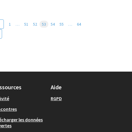
1
…
51
52
53
54
55
…
64
ssources
Aide
ivité
RGPD
ncontres
écharger les données
ertes