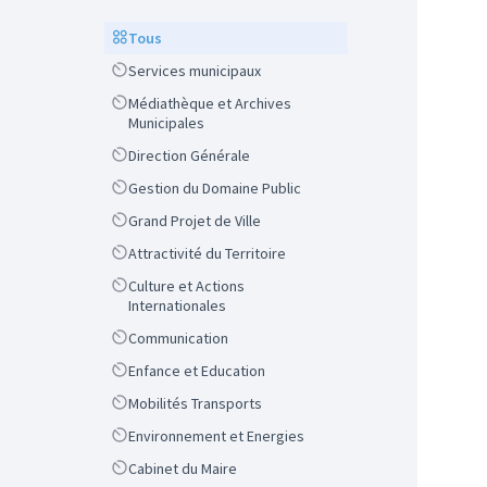
Scope
Tous
Scope
Services municipaux
Scope
Médiathèque et Archives
Municipales
Scope
Direction Générale
Scope
Gestion du Domaine Public
Scope
Grand Projet de Ville
Scope
Attractivité du Territoire
Scope
Culture et Actions
Internationales
Scope
Communication
Scope
Enfance et Education
Scope
Mobilités Transports
Scope
Environnement et Energies
Scope
Cabinet du Maire