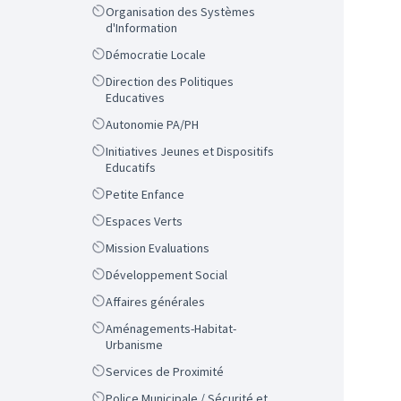
Scope
Organisation des Systèmes
d'Information
Scope
Démocratie Locale
Scope
Direction des Politiques
Educatives
Scope
Autonomie PA/PH
Scope
Initiatives Jeunes et Dispositifs
Educatifs
Scope
Petite Enfance
Scope
Espaces Verts
Scope
Mission Evaluations
Scope
Développement Social
Scope
Affaires générales
Scope
Aménagements-Habitat-
Urbanisme
Scope
Services de Proximité
Scope
Police Municipale / Sécurité et