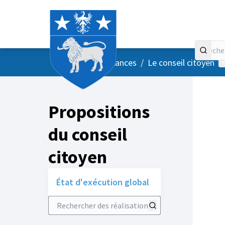
Accueil
Menu principal
M
/
Vos instances
/
Le conseil citoyen
Propositions
du conseil
citoyen
État d'exécution global
Rechercher des réalisations