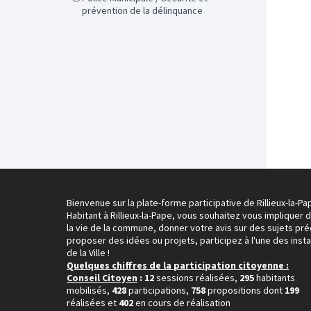
prévention de la délinquance
Bienvenue sur la plate-forme participative de Rillieux-la-Pa
Habitant à Rillieux-la-Pape, vous souhaitez vous impliquer 
la vie de la commune, donner votre avis sur des sujets pré
proposer des idées ou projets, participez à l'une des inst
de la Ville !
Quelques chiffres de la participation citoyenne :
Conseil Citoyen
: 12
sessions réalisées,
295
habitants
mobilisés,
428
participations,
758
propositions dont
199
réalisées et
402
en cours de réalisation