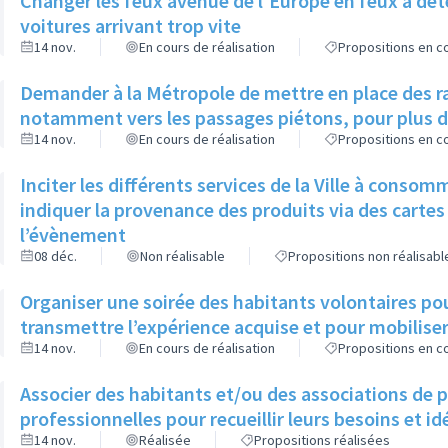
Changer les feux avenue de l'Europe en feux à déte
voitures arrivant trop vite
14 nov.
En cours de réalisation
Propositions en co
Demander à la Métropole de mettre en place des r
notamment vers les passages piétons, pour plus d
14 nov.
En cours de réalisation
Propositions en co
Inciter les différents services de la Ville à consom
indiquer la provenance des produits via des cartes 
l’évènement
08 déc.
Non réalisable
Propositions non réalisabl
Organiser une soirée des habitants volontaires pou
transmettre l’expérience acquise et pour mobilise
14 nov.
En cours de réalisation
Propositions en co
Associer des habitants et/ou des associations de 
professionnelles pour recueillir leurs besoins et i
14 nov.
Réalisée
Propositions réalisées