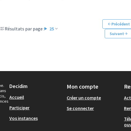
Précédent
Résultats par page :
25
Suivant
pe.
Decidim
Mon compte
Re
dans
cis,
Accueil
Créer un compte
Act
ances
Participer
Se connecter
Re
Vos instances
Tél
ouv