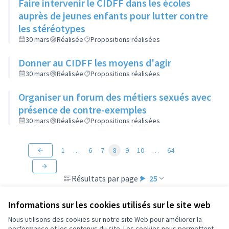
Faire intervenir le CIDFF dans les écoles
auprès de jeunes enfants pour lutter contre
les stéréotypes
30 mars
Réalisée
Propositions réalisées
Donner au CIDFF les moyens d'agir
30 mars
Réalisée
Propositions réalisées
Organiser un forum des métiers sexués avec
présence de contre-exemples
30 mars
Réalisée
Propositions réalisées
1
…
6
7
8
9
10
…
64
Résultats par page :
25
Informations sur les cookies utilisés sur le site web
Nous utilisons des cookies sur notre site Web pour améliorer la
performance et les contenus du site. Les cookies nous permettent