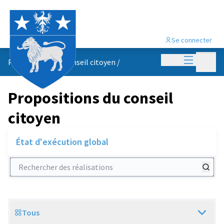
Se connecter
Menu princi
Menu p
Propositions du conseil citoyen
/
Propositions du conseil
citoyen
État d'exécution global
Rechercher des réalisations
Tous
Scope