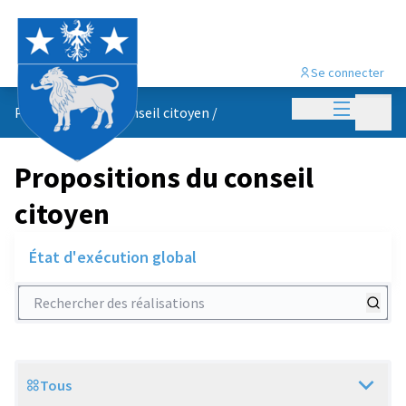
Se connecter
Menu princi
Menu p
Propositions du conseil citoyen
/
Propositions du conseil
citoyen
État d'exécution global
Rechercher des réalisations
Tous
Scope