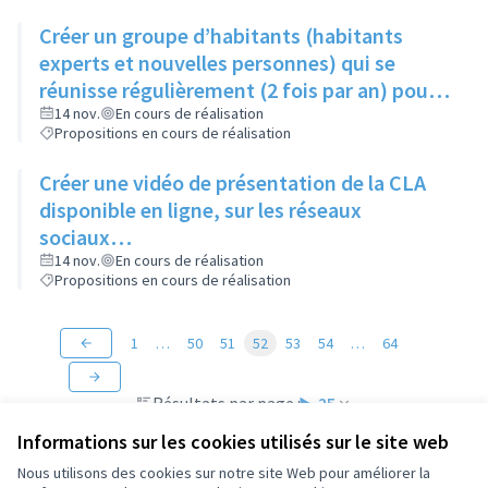
Créer un groupe d’habitants (habitants
experts et nouvelles personnes) qui se
réunisse régulièrement (2 fois par an) pour
suivre les actions du Contrat de Ville
14 nov.
En cours de réalisation
Propositions en cours de réalisation
Créer une vidéo de présentation de la CLA
disponible en ligne, sur les réseaux
sociaux…
14 nov.
En cours de réalisation
Propositions en cours de réalisation
1
…
50
51
52
53
54
…
64
Résultats par page :
25
Informations sur les cookies utilisés sur le site web
Nous utilisons des cookies sur notre site Web pour améliorer la