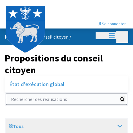
Se connecter
Menu princi
Menu p
Propositions du conseil citoyen
/
Propositions du conseil
citoyen
État d'exécution global
Rechercher des réalisations
Tous
Scope