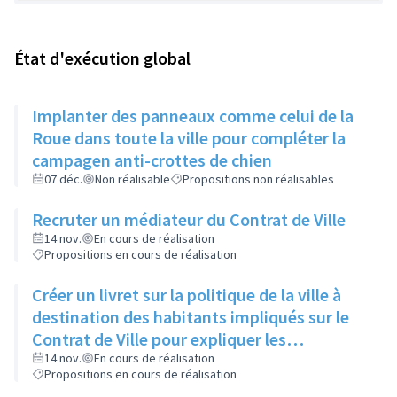
État d'exécution global
Implanter des panneaux comme celui de la
Roue dans toute la ville pour compléter la
campagen anti-crottes de chien
07 déc.
Non réalisable
Propositions non réalisables
Recruter un médiateur du Contrat de Ville
14 nov.
En cours de réalisation
Propositions en cours de réalisation
Créer un livret sur la politique de la ville à
destination des habitants impliqués sur le
Contrat de Ville pour expliquer les
dispositifs, les termes techniques, les
14 nov.
En cours de réalisation
Propositions en cours de réalisation
abréviations et les projets