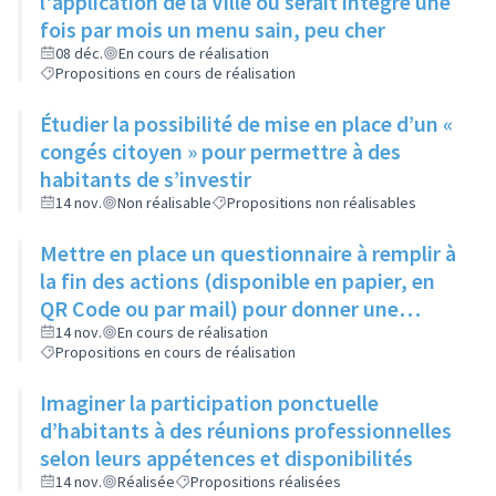
l'application de la Ville où serait intégré une
fois par mois un menu sain, peu cher
08 déc.
En cours de réalisation
Propositions en cours de réalisation
Étudier la possibilité de mise en place d’un «
congés citoyen » pour permettre à des
habitants de s’investir
14 nov.
Non réalisable
Propositions non réalisables
Mettre en place un questionnaire à remplir à
la fin des actions (disponible en papier, en
QR Code ou par mail) pour donner une
appréciation de l'action et son évaluation
14 nov.
En cours de réalisation
Propositions en cours de réalisation
Imaginer la participation ponctuelle
d’habitants à des réunions professionnelles
selon leurs appétences et disponibilités
14 nov.
Réalisée
Propositions réalisées