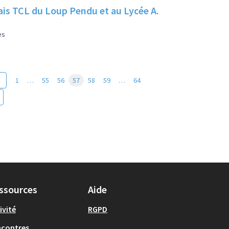
elais TCL du Loup Pendu et au Lycée A.
es
1
…
55
56
57
58
59
…
64
ssources
Aide
ivité
RGPD
ncontres