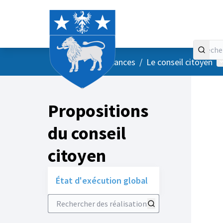
Accueil
Menu principal
M
/
Vos instances
/
Le conseil citoyen
Propositions
du conseil
citoyen
État d'exécution global
Rechercher des réalisations