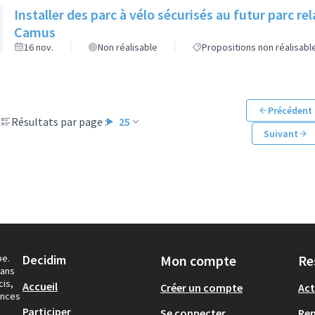
Installer des parc à vélo sécurisés au futur parc r
Camus
16 nov.
Non réalisable
Propositions non réalisabl
Précédent
Résultats par page :
25
Suivant
pe.
Decidim
Mon compte
Re
dans
cis,
Accueil
Créer un compte
Act
ances
Participer
Se connecter
Re