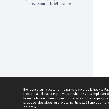
prévention de la délinquance
Bienvenue sur la plate-forme participative de Rillieux-la-Pa
Habitant à Rillieux-la-Pape, vous souhaitez vous impliquer 
la vie de la commune, donner votre avis sur des sujets pré
proposer des idées ou projets, participez à l'une des inst
de la Ville !