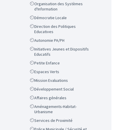
Scope
Organisation des Systèmes
d'Information
Scope
Démocratie Locale
Scope
Direction des Politiques
Educatives
Scope
Autonomie PA/PH
Scope
Initiatives Jeunes et Dispositifs
Educatifs
Scope
Petite Enfance
Scope
Espaces Verts
Scope
Mission Evaluations
Scope
Développement Social
Scope
Affaires générales
Scope
Aménagements-Habitat-
Urbanisme
Scope
Services de Proximité
Scope
Police Municipale / Sécurité et