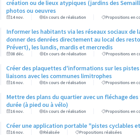
création ou de lieux atypiques (jardins des Semai
photos ou oeuvres
14 nov.
En cours de réalisation
Propositions en co
Informer les habitants via les réseaux sociaux de la V
donner des denrées directement au local des resto
Prévert), les lundis, mardis et mercredis
08 déc.
En cours de réalisation
Propositions en co
Créer des plaquettes d'informations sur les pistes
liaisons avec les communes limitrophes
16 nov.
En cours de réalisation
Propositions en co
Mettre des plans du quartier avec un fléchage des
durée (à pied ou à vélo)
16 nov.
En cours de réalisation
Propositions en co
Créer une application portable "pistes cyclables e
16 nov.
Réalisée
Propositions réalisées