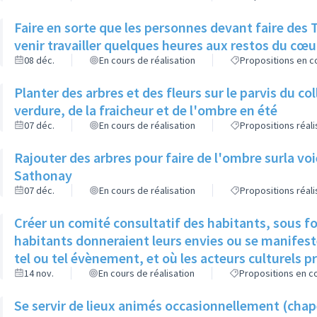
Faire en sorte que les personnes devant faire des Travaux d’Intérêts Généraux puissent
venir travailler quelques heures aux restos du cœu
08 déc.
En cours de réalisation
Propositions en co
Planter des arbres et des fleurs sur le parvis du c
verdure, de la fraicheur et de l'ombre en été
07 déc.
En cours de réalisation
Propositions réal
Rajouter des arbres pour faire de l'ombre surla vo
Sathonay
07 déc.
En cours de réalisation
Propositions réal
Créer un comité consultatif des habitants, sous f
habitants donneraient leurs envies ou se manifeste
tel ou tel évènement, et où les acteurs culturels p
14 nov.
En cours de réalisation
Propositions en co
Se servir de lieux animés occasionnellement (chap