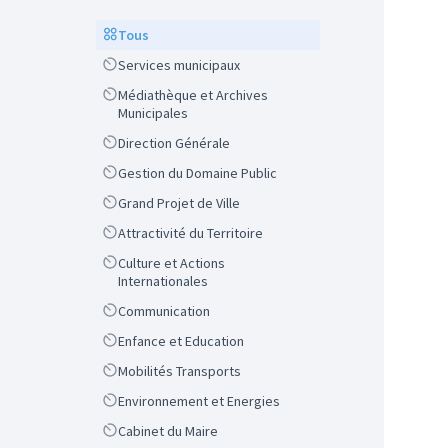
Scope
Tous
Scope
Services municipaux
Scope
Médiathèque et Archives
Municipales
Scope
Direction Générale
Scope
Gestion du Domaine Public
Scope
Grand Projet de Ville
Scope
Attractivité du Territoire
Scope
Culture et Actions
Internationales
Scope
Communication
Scope
Enfance et Education
Scope
Mobilités Transports
Scope
Environnement et Energies
Scope
Cabinet du Maire