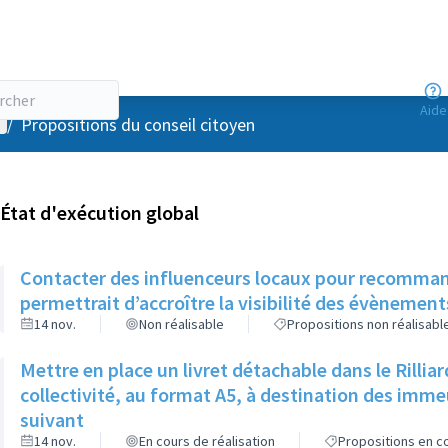
Aide
enu utilisateur
/
Propositions du conseil citoyen
État d'exécution global
Contacter des influenceurs locaux pour recommander
permettrait d’accroître la visibilité des évènemen
14 nov.
Non réalisable
Propositions non réalisabl
Mettre en place un livret détachable dans le Rilli
collectivité, au format A5, à destination des imm
suivant
14 nov.
En cours de réalisation
Propositions en co