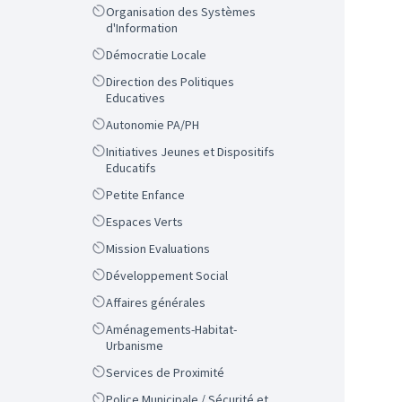
Scope
Organisation des Systèmes
d'Information
Scope
Démocratie Locale
Scope
Direction des Politiques
Educatives
Scope
Autonomie PA/PH
Scope
Initiatives Jeunes et Dispositifs
Educatifs
Scope
Petite Enfance
Scope
Espaces Verts
Scope
Mission Evaluations
Scope
Développement Social
Scope
Affaires générales
Scope
Aménagements-Habitat-
Urbanisme
Scope
Services de Proximité
Scope
Police Municipale / Sécurité et