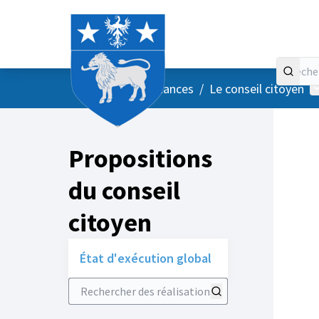
Accueil
Menu principal
M
/
Vos instances
/
Le conseil citoyen
Propositions
du conseil
citoyen
État d'exécution global
Rechercher des réalisations