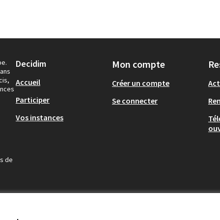
pe.
Decidim
Mon compte
Re
dans
cis,
Accueil
Créer un compte
Act
ances
Participer
Se connecter
Re
Vos instances
Tél
ouv
us de