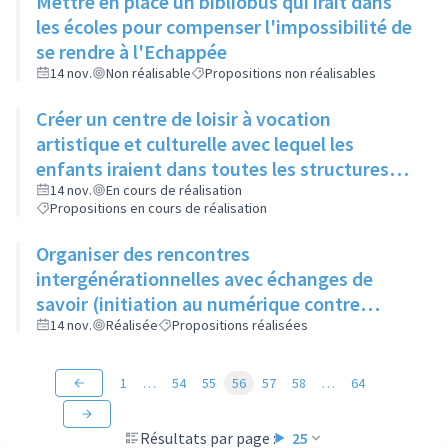
Mettre en place un bibliobus qui irait dans
les écoles pour compenser l'impossibilité de
se rendre à l'Echappée
14 nov.
Non réalisable
Propositions non réalisables
Créer un centre de loisir à vocation
artistique et culturelle avec lequel les
enfants iraient dans toutes les structures
artistiques et culturelles de la ville pour faire
14 nov.
En cours de réalisation
Propositions en cours de réalisation
des ateliers et découvrir les différents
métiers de l'art
Organiser des rencontres
intergénérationnelles avec échanges de
savoir (initiation au numérique contre
apprentissage du tricot)
14 nov.
Réalisée
Propositions réalisées
1
…
54
55
56
57
58
…
64
Résultats par page :
25