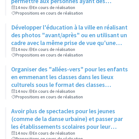
permettre aux personnes ayant des
problèmes de mobilité d'avoir accès à la
14 nov.
En cours de réalisation
Propositions en cours de réalisation
culture
Développer l'éducation à la ville en réalisant
des photos "avant/après" ou en utilisant un
cadre avec la même prise de vue qu'une
photo posée à proximité
14 nov.
En cours de réalisation
Propositions en cours de réalisation
Organiser des "allées-vers" pour les enfants
en emmenant les classes dans les lieux
culturels sous le format des classes
découvertes
14 nov.
En cours de réalisation
Propositions en cours de réalisation
Avoir plus de spectacles pour les jeunes
(comme de la danse urbaine) et passer par
les établissements scolaires pour leur
donner envie de s'y rendre
14 nov.
En cours de réalisation
Propositions en cours de réalisation