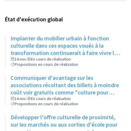
État d'exécution global
Implanter du mobilier urbain à fonction
culturelle dans ces espaces voués à la
transformation continuerait à faire vivre le
secteur
14 nov.
En cours de réalisation
Propositions en cours de réalisation
Communiquer d'avantage sur les
associations récoltant des billets à moindre
coût voir gratuits comme "culture pour
tous" et faire connaitre le PASS Culture
14 nov.
En cours de réalisation
Propositions en cours de réalisation
Développer l'offre culturelle de proximité,
sur les marchés ou aux sorties d'école pour