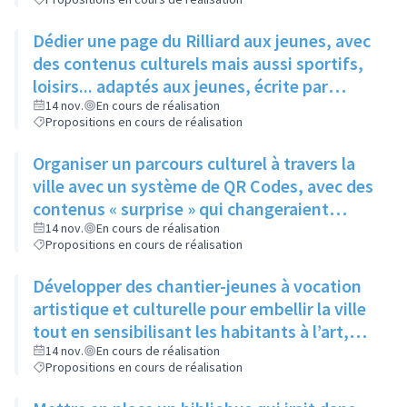
Dédier une page du Rilliard aux jeunes, avec
des contenus culturels mais aussi sportifs,
loisirs... adaptés aux jeunes, écrite par
quelques adolescents fréquentant l'espace
14 nov.
En cours de réalisation
Propositions en cours de réalisation
jeune
Organiser un parcours culturel à travers la
ville avec un système de QR Codes, avec des
contenus « surprise » qui changeraient
régulièrement pour éviter la lassitude
14 nov.
En cours de réalisation
Propositions en cours de réalisation
Développer des chantier-jeunes à vocation
artistique et culturelle pour embellir la ville
tout en sensibilisant les habitants à l’art,
pour aider le service culture à participer et à
14 nov.
En cours de réalisation
Propositions en cours de réalisation
promouvoir les évènements qu’il organise