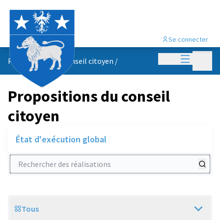
Se connecter
Menu princi
Menu p
Propositions du conseil citoyen
/
Propositions du conseil
citoyen
État d'exécution global
Rechercher des réalisations
Tous
Scope