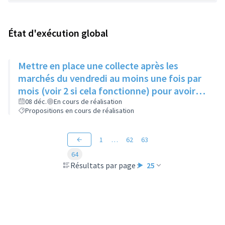
État d'exécution global
Mettre en place une collecte après les
marchés du vendredi au moins une fois par
mois (voir 2 si cela fonctionne) pour avoir
des produits frais pour l'Epice'Rill
08 déc.
En cours de réalisation
Propositions en cours de réalisation
1
…
62
63
64
Résultats par page :
25