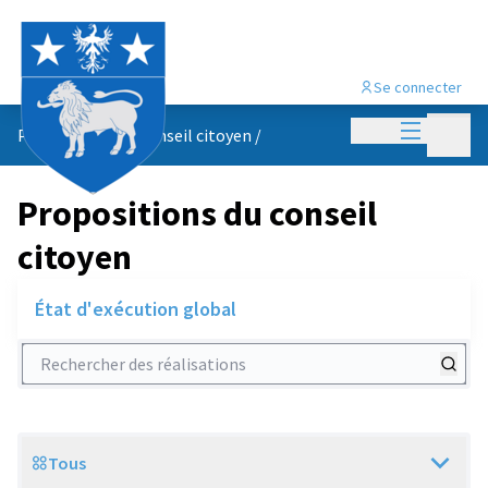
Se connecter
Menu princi
Menu p
Propositions du conseil citoyen
/
Propositions du conseil
citoyen
État d'exécution global
Rechercher des réalisations
Tous
Scope