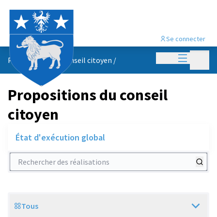
Se connecter
Menu princi
Menu p
Propositions du conseil citoyen
/
Propositions du conseil
citoyen
État d'exécution global
Rechercher des réalisations
Tous
Scope