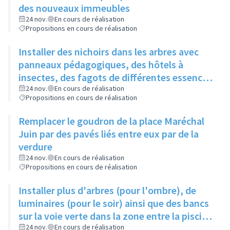
des nouveaux immeubles
24 nov.
En cours de réalisation
Propositions en cours de réalisation
Installer des nichoirs dans les arbres avec
panneaux pédagogiques, des hôtels à
insectes, des fagots de différentes essences
pour stimuler la biodiversité sur la place du
24 nov.
En cours de réalisation
Propositions en cours de réalisation
Château à la Roue
Remplacer le goudron de la place Maréchal
Juin par des pavés liés entre eux par de la
verdure
24 nov.
En cours de réalisation
Propositions en cours de réalisation
Installer plus d'arbres (pour l'ombre), de
luminaires (pour le soir) ainsi que des bancs
sur la voie verte dans la zone entre la piscine
et la rue de l'Industrie
24 nov.
En cours de réalisation