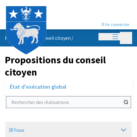
Se connecter
Menu princi
Menu p
Propositions du conseil citoyen
/
Propositions du conseil
citoyen
État d'exécution global
Rechercher des réalisations
Tous
Scope